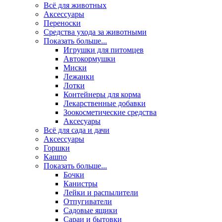
Всё для животных
Аксесcуары
Переноски
Средства ухода за животными
Показать больше...
Игрушки для питомцев
Автокормушки
Миски
Лежанки
Лотки
Контейнеры для корма
Лекарственные добавки
Зоокосметические средства
Аксесуары
Всё для сада и дачи
Аксессуары
Горшки
Кашпо
Показать больше...
Бочки
Канистры
Лейки и распылители
Отпугиватели
Садовые ящики
Сараи и бытовки