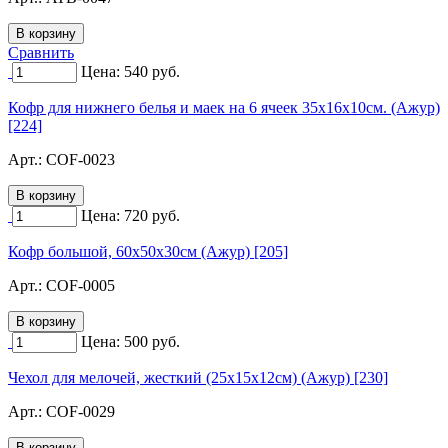
Сравнить
Цена:
540
руб.
Кофр для нижнего белья и маек на 6 ячеек 35х16х10см. (Ажур)
[224]
Арт.:
COF-0023
Цена:
720
руб.
Кофр большой, 60х50х30см (Ажур) [205]
Арт.:
COF-0005
Цена:
500
руб.
Чехол для мелочей, жесткий (25х15х12см) (Ажур) [230]
Арт.:
COF-0029