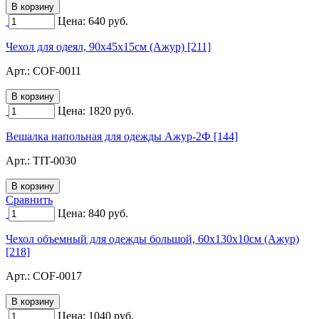
Цена:
640
руб.
Чехол для одеял, 90х45х15см (Ажур) [211]
Арт.:
COF-0011
Цена:
1820
руб.
Вешалка напольная для одежды Ажур-2Ф [144]
Арт.:
TIT-0030
Сравнить
Цена:
840
руб.
Чехол объемный для одежды большой, 60х130х10см (Ажур)
[218]
Арт.:
COF-0017
Цена:
1040
руб.