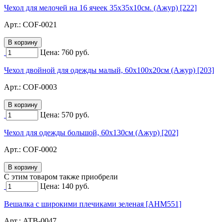
Чехол для мелочей на 16 ячеек 35х35х10см. (Ажур) [222]
Арт.:
COF-0021
Цена:
760
руб.
Чехол двойной для одежды малый, 60х100х20см (Ажур) [203]
Арт.:
COF-0003
Цена:
570
руб.
Чехол для одежды большой, 60х130см (Ажур) [202]
Арт.:
COF-0002
C этим товаром также приобрели
Цена:
140
руб.
Вешалка с широкими плечиками зеленая [AHM551]
Арт.:
ATB-0047