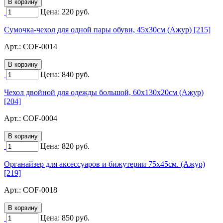
Цена:
220
руб.
Сумочка-чехол для одной пары обуви, 45х30см (Ажур) [215]
Арт.:
COF-0014
Цена:
840
руб.
Чехол двойной для одежды большой, 60х130х20см (Ажур)
[204]
Арт.:
COF-0004
Цена:
820
руб.
Органайзер для аксессуаров и бижутерии 75х45см. (Ажур)
[219]
Арт.:
COF-0018
Цена:
850
руб.