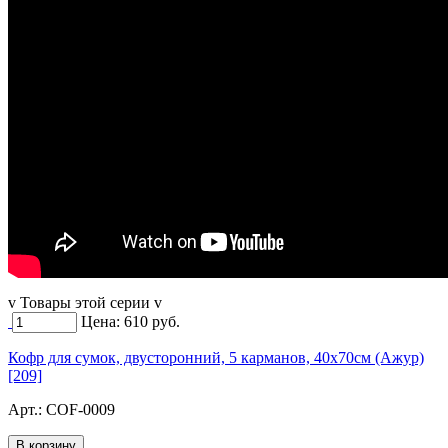
v Товары этой серии v
Цена:
610
руб.
Кофр для сумок, двусторонний, 5 карманов, 40х70см (Ажур)
[209]
Арт.:
COF-0009