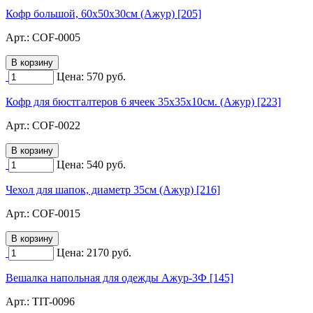
Кофр большой, 60х50х30см (Ажур) [205]
Арт.:
COF-0005
Цена:
570
руб.
Кофр для бюстгалтеров 6 ячеек 35х35х10см. (Ажур) [223]
Арт.:
COF-0022
Цена:
540
руб.
Чехол для шапок, диаметр 35см (Ажур) [216]
Арт.:
COF-0015
Цена:
2170
руб.
Вешалка напольная для одежды Ажур-3Ф [145]
Арт.:
TIT-0096