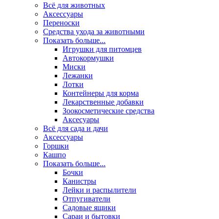
Всё для животных
Аксесcуары
Переноски
Средства ухода за животными
Показать больше...
Игрушки для питомцев
Автокормушки
Миски
Лежанки
Лотки
Контейнеры для корма
Лекарственные добавки
Зоокосметические средства
Аксесуары
Всё для сада и дачи
Аксессуары
Горшки
Кашпо
Показать больше...
Бочки
Канистры
Лейки и распылители
Отпугиватели
Садовые ящики
Сараи и бытовки