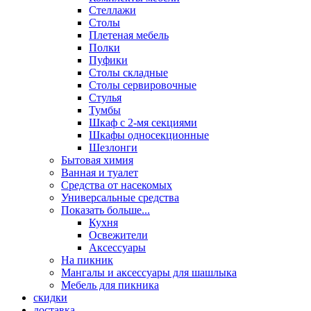
Стеллажи
Столы
Плетеная мебель
Полки
Пуфики
Столы складные
Столы сервировочные
Стулья
Тумбы
Шкаф с 2-мя секциями
Шкафы односекционные
Шезлонги
Бытовая химия
Ванная и туалет
Средства от насекомых
Универсальные средства
Показать больше...
Кухня
Освежители
Аксессуары
На пикник
Мангалы и аксессуары для шашлыка
Мебель для пикника
скидки
доставка