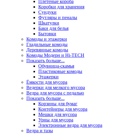
Плетеные короба
Коробки для хранения
Сундуки
Футляры и пеналы
Шкатулки
Баки для белья
Бытовки
Комоды и этажерки
Гладильные комоды
Деревянные комоды
Комоды Модерн и Hi-TECH
Показать больше...
Обувница-скамья
Пластиковые комоды
Этажерки
Ёмкости для мусора
Ведерки для мелкого мусора
Ведра для мусора с педалью
Показать больше...
Корзины для бумаг
Контейнеры для мусора
Мешки для мусора
Урны для мусора
Электронные ведра для мусора
Ведра и тазы