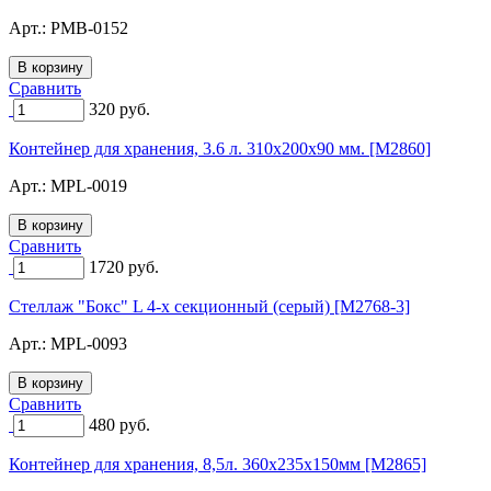
Арт.:
PMB-0152
Сравнить
320
руб.
Контейнер для хранения, 3.6 л. 310х200х90 мм. [M2860]
Арт.:
MPL-0019
Сравнить
1720
руб.
Стеллаж "Бокс" L 4-х секционный (серый) [M2768-3]
Арт.:
MPL-0093
Сравнить
480
руб.
Контейнер для хранения, 8,5л. 360х235х150мм [M2865]