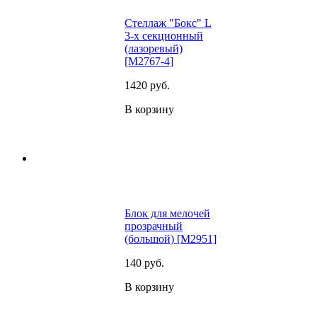
Стеллаж "Бокс" L
3-х секционный
(лазоревый)
[M2767-4]
1420
руб.
В корзину
Блок для мелочей
прозрачный
(большой) [M2951]
140
руб.
В корзину