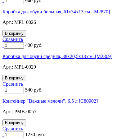
940
руб.
Коробка для обуви большая, 61х34х13 см. [M2870]
Арт.:
MPL-0026
Сравнить
400
руб.
Коробка для обуви средняя, 38х20,5х13 см. [M2869]
Арт.:
MPL-0029
Сравнить
540
руб.
Контейнер "Важные мелочи", 6,5 л [C80902]
Арт.:
PMB-0055
Сравнить
1230
руб.