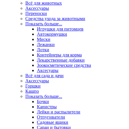
Всё для животных
Аксесcуары
Переноски
Средства ухода за животными
Показать больше...
Игрушки для питомцев
Автокормушки
Миски
Лежанки
Лотки
Контейнеры для корма
Лекарственные добавки
Зоокосметические средства
Аксесуары
Всё для сада и дачи
Аксессуары
Горшки
Кашпо
Показать больше...
Бочки
Канистры
Лейки и распылители
Отпугиватели
Садовые ящики
Сараи и бытовки