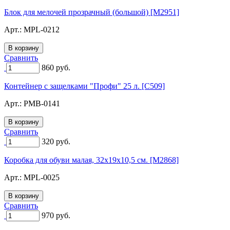
Блок для мелочей прозрачный (большой) [M2951]
Арт.:
MPL-0212
Сравнить
860
руб.
Контейнер с защелками "Профи" 25 л. [C509]
Арт.:
PMB-0141
Сравнить
320
руб.
Коробка для обуви малая, 32х19х10,5 см. [M2868]
Арт.:
MPL-0025
Сравнить
970
руб.