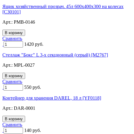
Ящик хозяйственный прозрач. 45л 600x400x300 на колесах
[C30101]
Арт.:
PMB-0146
Сравнить
1420
руб.
Стеллаж "Бокс" L 3-х секционный (серый) [M2767]
Арт.:
MPL-0027
Сравнить
550
руб.
Контейнер для хранения DAREL, 18 л [YF0118]
Арт.:
DAR-0001
Сравнить
140
руб.