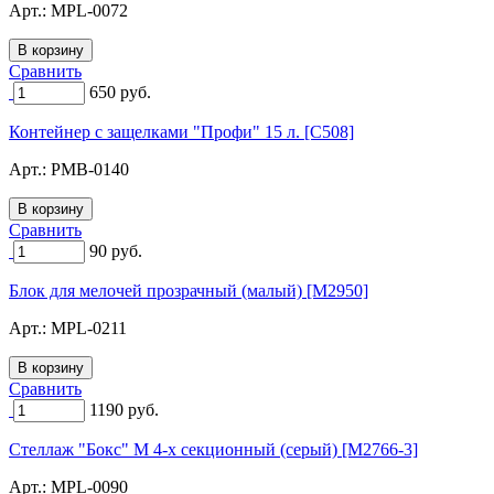
Арт.:
MPL-0072
Сравнить
650
руб.
Контейнер с защелками "Профи" 15 л. [C508]
Арт.:
PMB-0140
Сравнить
90
руб.
Блок для мелочей прозрачный (малый) [M2950]
Арт.:
MPL-0211
Сравнить
1190
руб.
Стеллаж "Бокс" M 4-х секционный (серый) [M2766-3]
Арт.:
MPL-0090