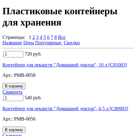
Пластиковые контейнеры
для хранения
Страницы:
1
2
3
4
5
6
7
8
Все
Название
Цена
Популярные
Скидки
720
руб.
Контейнер для лекарств "Домашний доктор", 10 л [C81003]
Арт.:
PMB-0058
Сравнить
540
руб.
Контейнер для лекарств "Домашний доктор", 6,5 л [C80903]
Арт.:
PMB-0056
Сравнить