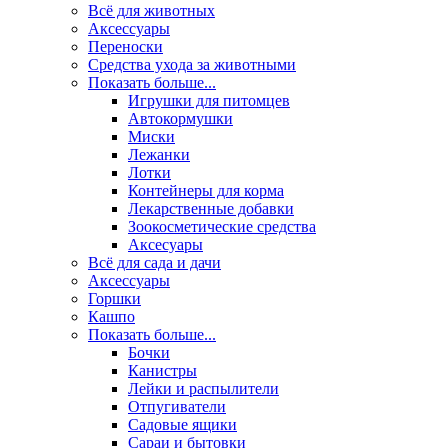
Всё для животных
Аксесcуары
Переноски
Средства ухода за животными
Показать больше...
Игрушки для питомцев
Автокормушки
Миски
Лежанки
Лотки
Контейнеры для корма
Лекарственные добавки
Зоокосметические средства
Аксесуары
Всё для сада и дачи
Аксессуары
Горшки
Кашпо
Показать больше...
Бочки
Канистры
Лейки и распылители
Отпугиватели
Садовые ящики
Сараи и бытовки