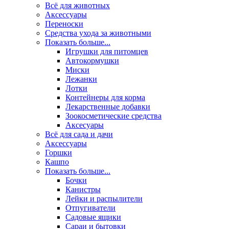
Всё для животных
Аксесcуары
Переноски
Средства ухода за животными
Показать больше...
Игрушки для питомцев
Автокормушки
Миски
Лежанки
Лотки
Контейнеры для корма
Лекарственные добавки
Зоокосметические средства
Аксесуары
Всё для сада и дачи
Аксессуары
Горшки
Кашпо
Показать больше...
Бочки
Канистры
Лейки и распылители
Отпугиватели
Садовые ящики
Сараи и бытовки