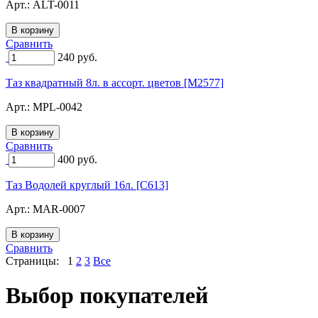
Арт.:
ALT-0011
Сравнить
240
руб.
Таз квадратный 8л. в ассорт. цветов [M2577]
Арт.:
MPL-0042
Сравнить
400
руб.
Таз Водолей круглый 16л. [C613]
Арт.:
MAR-0007
Сравнить
Страницы:
1
2
3
Все
Выбор покупателей