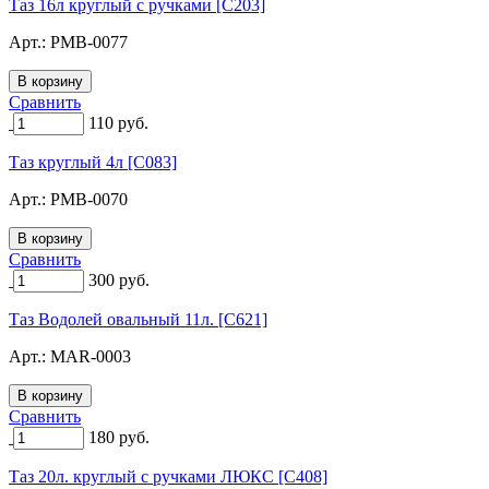
Таз 16л круглый с ручками [C203]
Арт.:
PMB-0077
Сравнить
110
руб.
Таз круглый 4л [C083]
Арт.:
PMB-0070
Сравнить
300
руб.
Таз Водолей овальный 11л. [C621]
Арт.:
MAR-0003
Сравнить
180
руб.
Таз 20л. круглый с ручками ЛЮКС [C408]