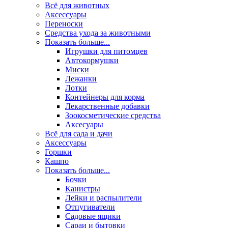
Всё для животных
Аксесcуары
Переноски
Средства ухода за животными
Показать больше...
Игрушки для питомцев
Автокормушки
Миски
Лежанки
Лотки
Контейнеры для корма
Лекарственные добавки
Зоокосметические средства
Аксесуары
Всё для сада и дачи
Аксессуары
Горшки
Кашпо
Показать больше...
Бочки
Канистры
Лейки и распылители
Отпугиватели
Садовые ящики
Сараи и бытовки