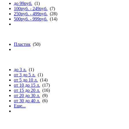
до 99руб.
(1)
100руб. - 249руб.
(7)
250руб. - 499руб.
(28)
500руб. - 999руб.
(14)
материалу
Пластик
(50)
объему (л.)
до 3 л.
(1)
от 3 до 5 л.
(1)
от 5 до 10 л.
(14)
от 10 до 15 л.
(17)
от 15 до 20 л.
(16)
от 20 до 30 л.
(9)
от 30 до 40 л.
(6)
Еще...
длине