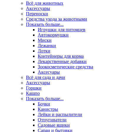
Всё для животных
Аксесcуары
Переноски
Средства ухода за животными
Показать больше...
Игрушки для питомцев
Автокормушки
Миски
Лежанки
Лотки
Контейнеры для корма
Лекарственные добавки
Зоокосметические средства
Аксесуары
Всё для сада и дачи
Аксессуары
Горшки
Кашпо
Показать больше...
Бочки
Канистры
Лейки и распылители
Отпугиватели
Садовые ящики
Сараи и бытовки