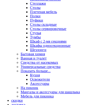
Стеллажи
Столы
Плетеная мебель
Полки
Пуфики
Столы складные
Столы сервировочные
Стулья
Тумбы
Шкаф с 2-мя секциями
Шкафы односекционные
Шезлонги
Бытовая химия
Ванная и туалет
Средства от насекомых
Универсальные средства
Показать больше...
Кухня
Освежители
Аксессуары
На пикник
Мангалы и аксессуары для шашлыка
Мебель для пикника
скидки
доставка