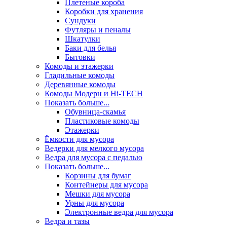
Плетеные короба
Коробки для хранения
Сундуки
Футляры и пеналы
Шкатулки
Баки для белья
Бытовки
Комоды и этажерки
Гладильные комоды
Деревянные комоды
Комоды Модерн и Hi-TECH
Показать больше...
Обувница-скамья
Пластиковые комоды
Этажерки
Ёмкости для мусора
Ведерки для мелкого мусора
Ведра для мусора с педалью
Показать больше...
Корзины для бумаг
Контейнеры для мусора
Мешки для мусора
Урны для мусора
Электронные ведра для мусора
Ведра и тазы