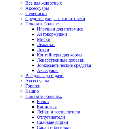
Всё для животных
Аксесcуары
Переноски
Средства ухода за животными
Показать больше...
Игрушки для питомцев
Автокормушки
Миски
Лежанки
Лотки
Контейнеры для корма
Лекарственные добавки
Зоокосметические средства
Аксесуары
Всё для сада и дачи
Аксессуары
Горшки
Кашпо
Показать больше...
Бочки
Канистры
Лейки и распылители
Отпугиватели
Садовые ящики
Сараи и бытовки