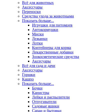
Всё для животных
Аксесcуары
Переноски
Средства ухода за животными
Показать больше...
Игрушки для питомцев
Автокормушки
Миски
Лежанки
Лотки
Контейнеры для корма
Лекарственные добавки
Зоокосметические средства
Аксесуары
Всё для сада и дачи
Аксессуары
Горшки
Кашпо
Показать больше...
Бочки
Канистры
Лейки и распылители
Отпугиватели
Садовые ящики
Сараи и бытовки