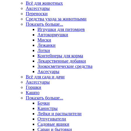
Всё для животных
Аксесcуары
Переноски
Средства ухода за животными
Показать больше...
Игрушки для питомцев
Автокормушки
Миски
Лежанки
Лотки
Контейнеры для корма
Лекарственные добавки
Зоокосметические средства
Аксесуары
Всё для сада и дачи
Аксессуары
Горшки
Кашпо
Показать больше...
Бочки
Канистры
Лейки и распылители
Отпугиватели
Садовые ящики
Сараи и бытовки