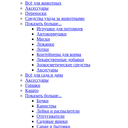
Всё для животных
Аксесcуары
Переноски
Средства ухода за животными
Показать больше...
Игрушки для питомцев
Автокормушки
Миски
Лежанки
Лотки
Контейнеры для корма
Лекарственные добавки
Зоокосметические средства
Аксесуары
Всё для сада и дачи
Аксессуары
Горшки
Кашпо
Показать больше...
Бочки
Канистры
Лейки и распылители
Отпугиватели
Садовые ящики
Сараи и бытовки