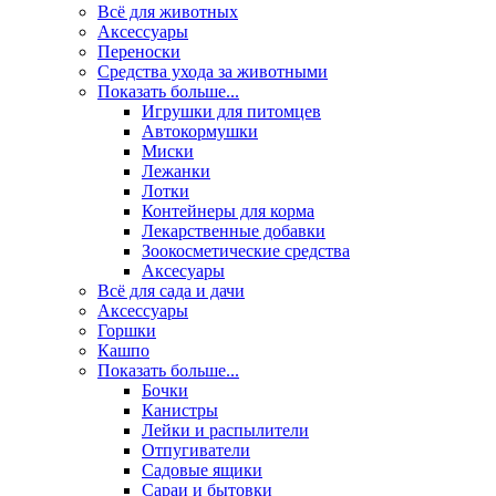
Всё для животных
Аксесcуары
Переноски
Средства ухода за животными
Показать больше...
Игрушки для питомцев
Автокормушки
Миски
Лежанки
Лотки
Контейнеры для корма
Лекарственные добавки
Зоокосметические средства
Аксесуары
Всё для сада и дачи
Аксессуары
Горшки
Кашпо
Показать больше...
Бочки
Канистры
Лейки и распылители
Отпугиватели
Садовые ящики
Сараи и бытовки