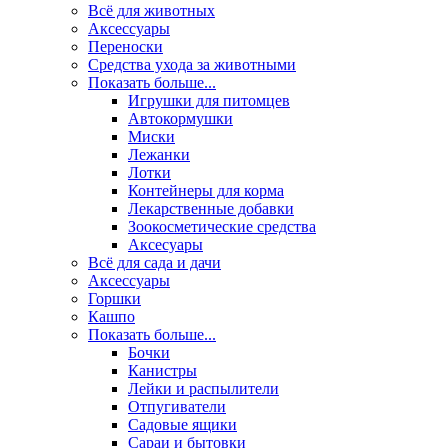
Всё для животных
Аксесcуары
Переноски
Средства ухода за животными
Показать больше...
Игрушки для питомцев
Автокормушки
Миски
Лежанки
Лотки
Контейнеры для корма
Лекарственные добавки
Зоокосметические средства
Аксесуары
Всё для сада и дачи
Аксессуары
Горшки
Кашпо
Показать больше...
Бочки
Канистры
Лейки и распылители
Отпугиватели
Садовые ящики
Сараи и бытовки