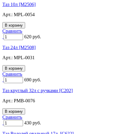
Таз 10л [M2506]
Арт.:
MPL-0054
Сравнить
620
руб.
Таз 24л [M2508]
Арт.:
MPL-0031
Сравнить
690
руб.
Таз круглый 32л с ручками [C202]
Арт.:
PMB-0076
Сравнить
430
руб.
Таз Водолей овальный 17л. [C622]