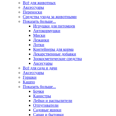
Всё для животных
Аксесcуары
Переноски
Средства ухода за животными
Показать больше...
Игрушки для питомцев
Автокормушки
Миски
Лежанки
Лотки
Контейнеры для корма
Лекарственные добавки
Зоокосметические средства
Аксесуары
Всё для сада и дачи
Аксессуары
Горшки
Кашпо
Показать больше...
Бочки
Канистры
Лейки и распылители
Отпугиватели
Садовые ящики
Сараи и бытовки