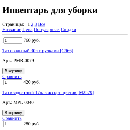
Инвентарь для уборки
Страницы:
1
2
3
Все
Название
Цена
Популярные
Скидки
760
руб.
Таз овальный 30л с ручками [C966]
Арт.:
PMB-0079
Сравнить
420
руб.
Таз квадратный 17л. в ассорт. цветов [M2579]
Арт.:
MPL-0040
Сравнить
280
руб.