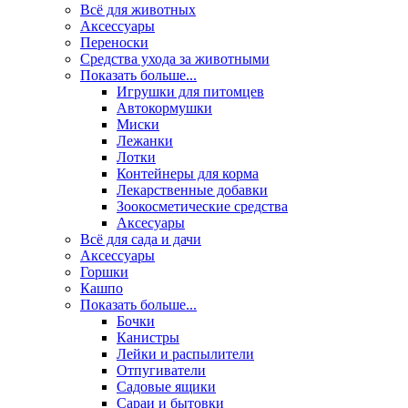
Всё для животных
Аксесcуары
Переноски
Средства ухода за животными
Показать больше...
Игрушки для питомцев
Автокормушки
Миски
Лежанки
Лотки
Контейнеры для корма
Лекарственные добавки
Зоокосметические средства
Аксесуары
Всё для сада и дачи
Аксессуары
Горшки
Кашпо
Показать больше...
Бочки
Канистры
Лейки и распылители
Отпугиватели
Садовые ящики
Сараи и бытовки