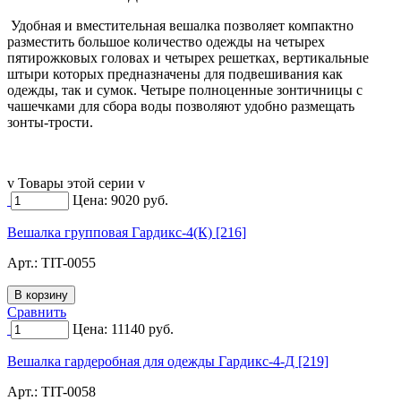
Удобная и вместительная вешалка позволяет компактно
разместить большое количество одежды на четырех
пятирожковых головах и четырех решетках, вертикальные
штыри которых предназначены для подвешивания как
одежды, так и сумок. Четыре полноценные зонтичницы с
чашечками для сбора воды позволяют удобно размещать
зонты-трости.
v Товары этой серии v
Цена:
9020
руб.
Вешалка групповая Гардикс-4(К) [216]
Арт.:
TIT-0055
Сравнить
Цена:
11140
руб.
Вешалка гардеробная для одежды Гардикс-4-Д [219]
Арт.:
TIT-0058