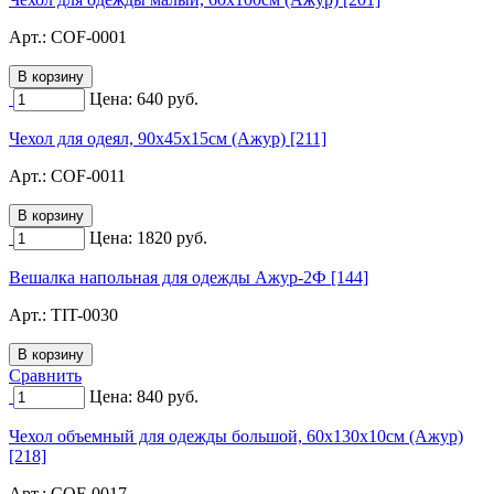
Арт.:
COF-0001
Цена:
640
руб.
Чехол для одеял, 90х45х15см (Ажур) [211]
Арт.:
COF-0011
Цена:
1820
руб.
Вешалка напольная для одежды Ажур-2Ф [144]
Арт.:
TIT-0030
Сравнить
Цена:
840
руб.
Чехол объемный для одежды большой, 60х130х10см (Ажур)
[218]
Арт.:
COF-0017