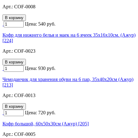
Арт.:
COF-0008
Цена:
540
руб.
Кофр для нижнего белья и маек на 6 ячеек 35х16х10см. (Ажур)
[224]
Арт.:
COF-0023
Цена:
930
руб.
Чемоданчик для хранения обуви на 6 пар, 35х40х20см (Ажур)
[213]
Арт.:
COF-0013
Цена:
720
руб.
Кофр большой, 60х50х30см (Ажур) [205]
Арт.:
COF-0005