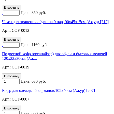
Цена:
850
руб.
Чехол для хранения обуви на 9 пар, 90х45х15см (Ажур) [212]
Арт.:
COF-0012
Цена:
1160
руб.
Подвесной кофр (органайзер) для обуви и бытовых мелочей
120х22х30см. (Аж...
Арт.:
COF-0019
Цена:
630
руб.
Кофр для одежды, 5 карманов,105х40см (Ажур) [207]
Арт.:
COF-0007
Цена:
660
руб.