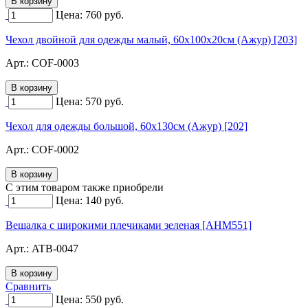
Цена:
760
руб.
Чехол двойной для одежды малый, 60х100х20см (Ажур) [203]
Арт.:
COF-0003
Цена:
570
руб.
Чехол для одежды большой, 60х130см (Ажур) [202]
Арт.:
COF-0002
C этим товаром также приобрели
Цена:
140
руб.
Вешалка с широкими плечиками зеленая [AHM551]
Арт.:
ATB-0047
Сравнить
Цена:
550
руб.