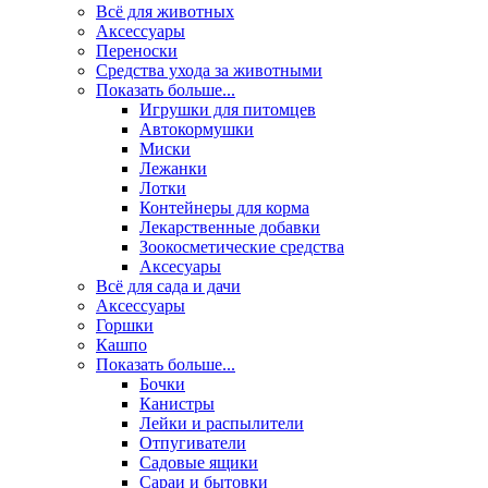
Всё для животных
Аксесcуары
Переноски
Средства ухода за животными
Показать больше...
Игрушки для питомцев
Автокормушки
Миски
Лежанки
Лотки
Контейнеры для корма
Лекарственные добавки
Зоокосметические средства
Аксесуары
Всё для сада и дачи
Аксессуары
Горшки
Кашпо
Показать больше...
Бочки
Канистры
Лейки и распылители
Отпугиватели
Садовые ящики
Сараи и бытовки