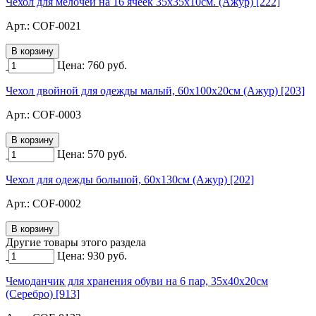
Чехол для мелочей на 16 ячеек 35х35х10см. (Ажур) [222]
Арт.:
COF-0021
Цена:
760
руб.
Чехол двойной для одежды малый, 60х100х20см (Ажур) [203]
Арт.:
COF-0003
Цена:
570
руб.
Чехол для одежды большой, 60х130см (Ажур) [202]
Арт.:
COF-0002
Другие товары этого раздела
Цена:
930
руб.
Чемоданчик для хранения обуви на 6 пар, 35х40х20см
(Серебро) [913]