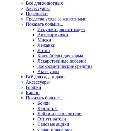
Всё для животных
Аксесcуары
Переноски
Средства ухода за животными
Показать больше...
Игрушки для питомцев
Автокормушки
Миски
Лежанки
Лотки
Контейнеры для корма
Лекарственные добавки
Зоокосметические средства
Аксесуары
Всё для сада и дачи
Аксессуары
Горшки
Кашпо
Показать больше...
Бочки
Канистры
Лейки и распылители
Отпугиватели
Садовые ящики
Сараи и бытовки