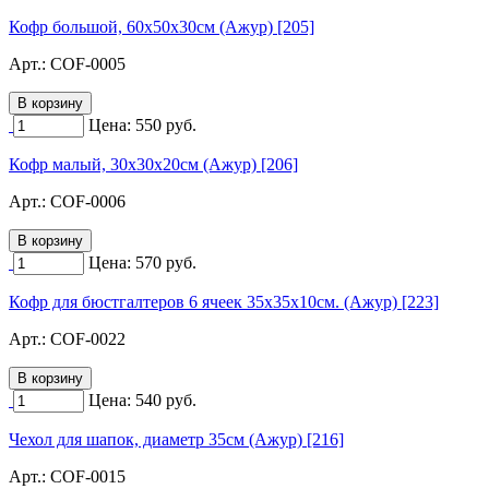
Кофр большой, 60х50х30см (Ажур) [205]
Арт.:
COF-0005
Цена:
550
руб.
Кофр малый, 30х30х20см (Ажур) [206]
Арт.:
COF-0006
Цена:
570
руб.
Кофр для бюстгалтеров 6 ячеек 35х35х10см. (Ажур) [223]
Арт.:
COF-0022
Цена:
540
руб.
Чехол для шапок, диаметр 35см (Ажур) [216]
Арт.:
COF-0015