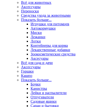
Всё для животных
Аксесcуары
Переноски
Средства ухода за животными
Показать больше...
Игрушки для питомцев
Автокормушки
Миски
Лежанки
Лотки
Контейнеры для корма
Лекарственные добавки
Зоокосметические средства
Аксесуары
Всё для сада и дачи
Аксессуары
Горшки
Кашпо
Показать больше...
Бочки
Канистры
Лейки и распылители
Отпугиватели
Садовые ящики
Сараи и бытовки