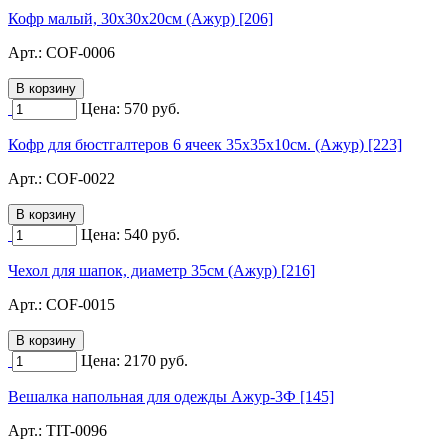
Кофр малый, 30х30х20см (Ажур) [206]
Арт.:
COF-0006
Цена:
570
руб.
Кофр для бюстгалтеров 6 ячеек 35х35х10см. (Ажур) [223]
Арт.:
COF-0022
Цена:
540
руб.
Чехол для шапок, диаметр 35см (Ажур) [216]
Арт.:
COF-0015
Цена:
2170
руб.
Вешалка напольная для одежды Ажур-3Ф [145]
Арт.:
TIT-0096