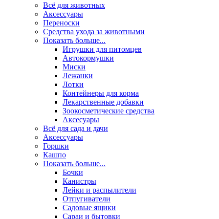
Всё для животных
Аксесcуары
Переноски
Средства ухода за животными
Показать больше...
Игрушки для питомцев
Автокормушки
Миски
Лежанки
Лотки
Контейнеры для корма
Лекарственные добавки
Зоокосметические средства
Аксесуары
Всё для сада и дачи
Аксессуары
Горшки
Кашпо
Показать больше...
Бочки
Канистры
Лейки и распылители
Отпугиватели
Садовые ящики
Сараи и бытовки