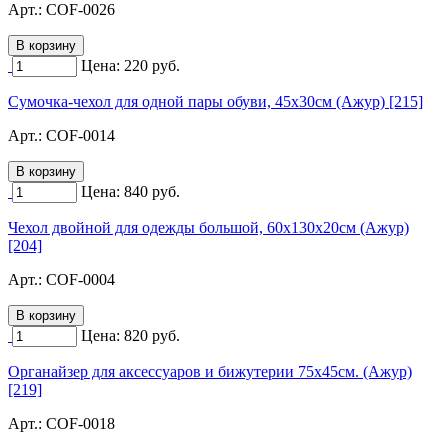
Арт.:
COF-0026
Цена:
220
руб.
Сумочка-чехол для одной пары обуви, 45х30см (Ажур) [215]
Арт.:
COF-0014
Цена:
840
руб.
Чехол двойной для одежды большой, 60х130х20см (Ажур)
[204]
Арт.:
COF-0004
Цена:
820
руб.
Органайзер для аксессуаров и бижутерии 75х45см. (Ажур)
[219]
Арт.:
COF-0018