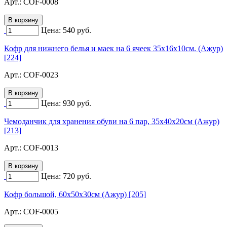
Арт.:
COF-0008
Цена:
540
руб.
Кофр для нижнего белья и маек на 6 ячеек 35х16х10см. (Ажур)
[224]
Арт.:
COF-0023
Цена:
930
руб.
Чемоданчик для хранения обуви на 6 пар, 35х40х20см (Ажур)
[213]
Арт.:
COF-0013
Цена:
720
руб.
Кофр большой, 60х50х30см (Ажур) [205]
Арт.:
COF-0005