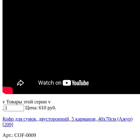
v Товары этой серии v
Цена:
610
руб.
Кофр для сумок, двусторонний, 5 карманов, 40х70см (Ажур)
[209]
Арт.:
COF-0009