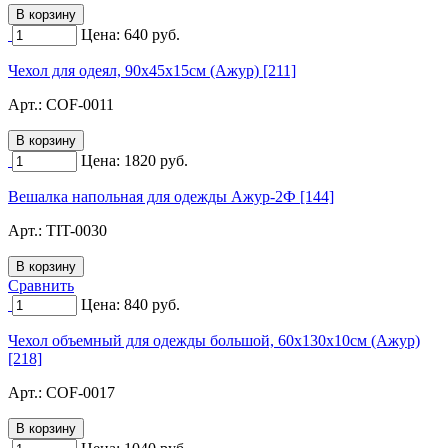
Цена:
640
руб.
Чехол для одеял, 90х45х15см (Ажур) [211]
Арт.:
COF-0011
Цена:
1820
руб.
Вешалка напольная для одежды Ажур-2Ф [144]
Арт.:
TIT-0030
Сравнить
Цена:
840
руб.
Чехол объемный для одежды большой, 60х130х10см (Ажур)
[218]
Арт.:
COF-0017