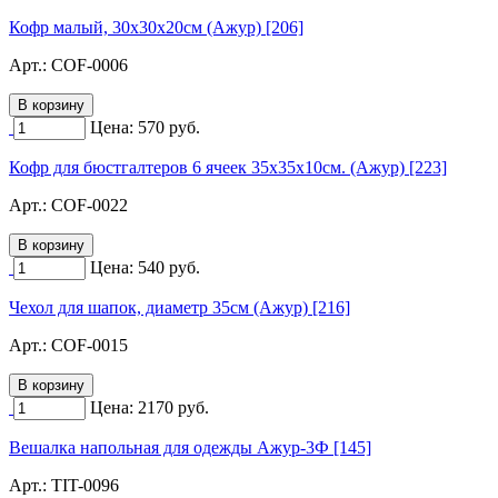
Кофр малый, 30х30х20см (Ажур) [206]
Арт.:
COF-0006
Цена:
570
руб.
Кофр для бюстгалтеров 6 ячеек 35х35х10см. (Ажур) [223]
Арт.:
COF-0022
Цена:
540
руб.
Чехол для шапок, диаметр 35см (Ажур) [216]
Арт.:
COF-0015
Цена:
2170
руб.
Вешалка напольная для одежды Ажур-3Ф [145]
Арт.:
TIT-0096