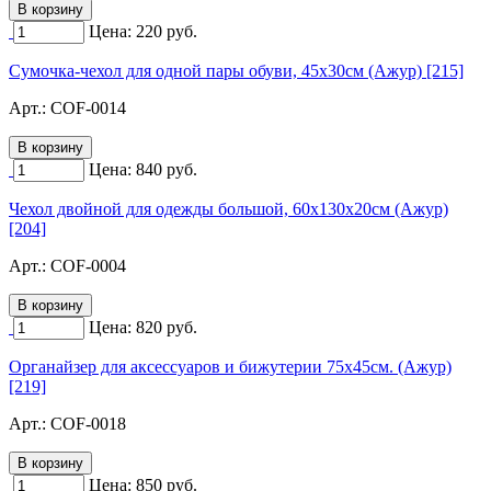
Цена:
220
руб.
Сумочка-чехол для одной пары обуви, 45х30см (Ажур) [215]
Арт.:
COF-0014
Цена:
840
руб.
Чехол двойной для одежды большой, 60х130х20см (Ажур)
[204]
Арт.:
COF-0004
Цена:
820
руб.
Органайзер для аксессуаров и бижутерии 75х45см. (Ажур)
[219]
Арт.:
COF-0018
Цена:
850
руб.