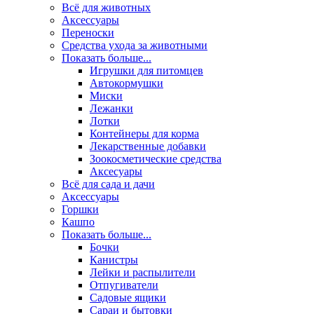
Всё для животных
Аксесcуары
Переноски
Средства ухода за животными
Показать больше...
Игрушки для питомцев
Автокормушки
Миски
Лежанки
Лотки
Контейнеры для корма
Лекарственные добавки
Зоокосметические средства
Аксесуары
Всё для сада и дачи
Аксессуары
Горшки
Кашпо
Показать больше...
Бочки
Канистры
Лейки и распылители
Отпугиватели
Садовые ящики
Сараи и бытовки