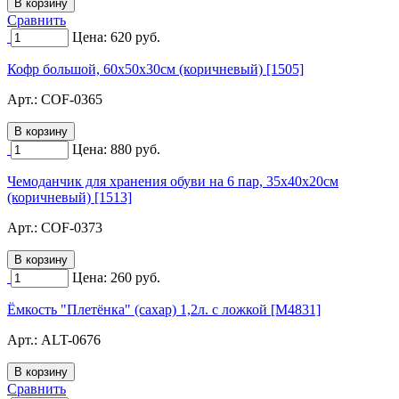
Сравнить
Цена:
620
руб.
Кофр большой, 60х50х30см (коричневый) [1505]
Арт.:
COF-0365
Цена:
880
руб.
Чемоданчик для хранения обуви на 6 пар, 35х40х20см
(коричневый) [1513]
Арт.:
COF-0373
Цена:
260
руб.
Ёмкость "Плетёнка" (сахар) 1,2л. с ложкой [M4831]
Арт.:
ALT-0676
Сравнить