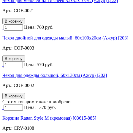
Чехол для мелочей на 16 ячеек 35х35х10см. (Ажур) [222]
Арт.:
COF-0021
Цена:
760
руб.
Чехол двойной для одежды малый, 60х100х20см (Ажур) [203]
Арт.:
COF-0003
Цена:
570
руб.
Чехол для одежды большой, 60х130см (Ажур) [202]
Арт.:
COF-0002
C этим товаром также приобрели
Цена:
1370
руб.
Корзина Rattan Style M (кремовая) [03615-885]
Арт.:
CRV-0108