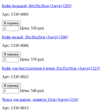
Кофр большой, 60х50х30см (Ажур) [205]
Арт.:
COF-0005
Цена:
550
руб.
Кофр малый, 30х30х20см (Ажур) [206]
Арт.:
COF-0006
Цена:
570
руб.
Кофр для бюстгалтеров 6 ячеек 35х35х10см. (Ажур) [223]
Арт.:
COF-0022
Цена:
540
руб.
Чехол для шапок, диаметр 35см (Ажур) [216]
Арт.:
COF-0015