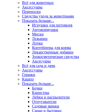
Всё для животных
Аксесcуары
Переноски
Средства ухода за животными
Показать больше...
Игрушки для питомцев
Автокормушки
Миски
Лежанки
Лотки
Контейнеры для корма
Лекарственные добавки
Зоокосметические средства
Аксесуары
Всё для сада и дачи
Аксессуары
Горшки
Кашпо
Показать больше...
Бочки
Канистры
Лейки и распылители
Отпугиватели
Садовые ящики
Сараи и бытовки