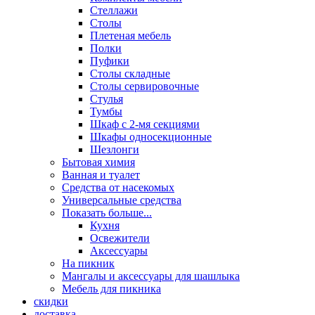
Стеллажи
Столы
Плетеная мебель
Полки
Пуфики
Столы складные
Столы сервировочные
Стулья
Тумбы
Шкаф с 2-мя секциями
Шкафы односекционные
Шезлонги
Бытовая химия
Ванная и туалет
Средства от насекомых
Универсальные средства
Показать больше...
Кухня
Освежители
Аксессуары
На пикник
Мангалы и аксессуары для шашлыка
Мебель для пикника
скидки
доставка