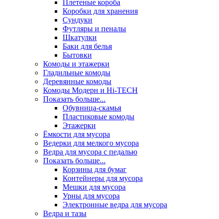
Плетеные короба
Коробки для хранения
Сундуки
Футляры и пеналы
Шкатулки
Баки для белья
Бытовки
Комоды и этажерки
Гладильные комоды
Деревянные комоды
Комоды Модерн и Hi-TECH
Показать больше...
Обувница-скамья
Пластиковые комоды
Этажерки
Ёмкости для мусора
Ведерки для мелкого мусора
Ведра для мусора с педалью
Показать больше...
Корзины для бумаг
Контейнеры для мусора
Мешки для мусора
Урны для мусора
Электронные ведра для мусора
Ведра и тазы