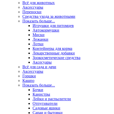
Всё для животных
Аксесcуары
Переноски
Средства ухода за животными
Показать больше...
Игрушки для питомцев
Автокормушки
Миски
Лежанки
Лотки
Контейнеры для корма
Лекарственные добавки
Зоокосметические средства
Аксесуары
Всё для сада и дачи
Аксессуары
Горшки
Кашпо
Показать больше...
Бочки
Канистры
Лейки и распылители
Отпугиватели
Садовые ящики
Сараи и бытовки