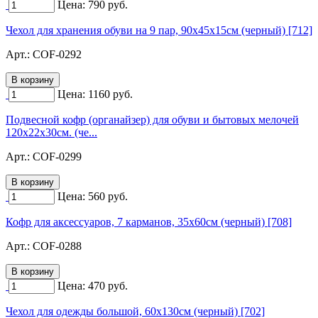
Цена:
790
руб.
Чехол для хранения обуви на 9 пар, 90х45х15см (черный) [712]
Арт.:
COF-0292
Цена:
1160
руб.
Подвесной кофр (органайзер) для обуви и бытовых мелочей
120х22х30см. (че...
Арт.:
COF-0299
Цена:
560
руб.
Кофр для аксессуаров, 7 карманов, 35х60см (черный) [708]
Арт.:
COF-0288
Цена:
470
руб.
Чехол для одежды большой, 60х130см (черный) [702]