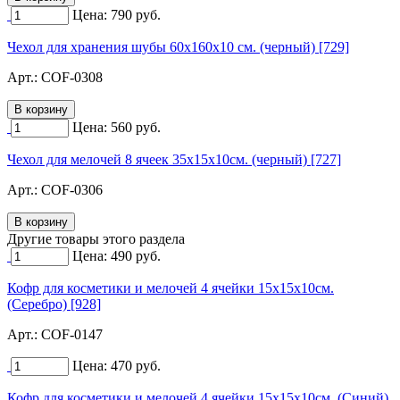
Цена:
790
руб.
Чехол для хранения шубы 60х160х10 см. (черный) [729]
Арт.:
COF-0308
Цена:
560
руб.
Чехол для мелочей 8 ячеек 35х15х10см. (черный) [727]
Арт.:
COF-0306
Другие товары этого раздела
Цена:
490
руб.
Кофр для косметики и мелочей 4 ячейки 15х15х10см.
(Серебро) [928]
Арт.:
COF-0147
Цена:
470
руб.
Кофр для косметики и мелочей 4 ячейки 15х15х10см. (Синий)