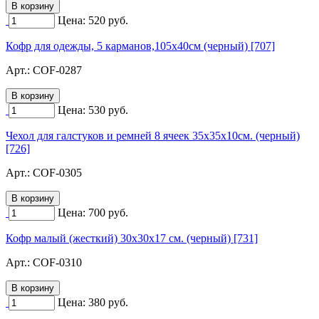
Цена:
520
руб.
Кофр для одежды, 5 карманов,105х40см (черный) [707]
Арт.:
COF-0287
Цена:
530
руб.
Чехол для галстуков и ремней 8 ячеек 35х35х10см. (черный)
[726]
Арт.:
COF-0305
Цена:
700
руб.
Кофр малый (жесткий) 30х30х17 см. (черный) [731]
Арт.:
COF-0310
Цена:
380
руб.