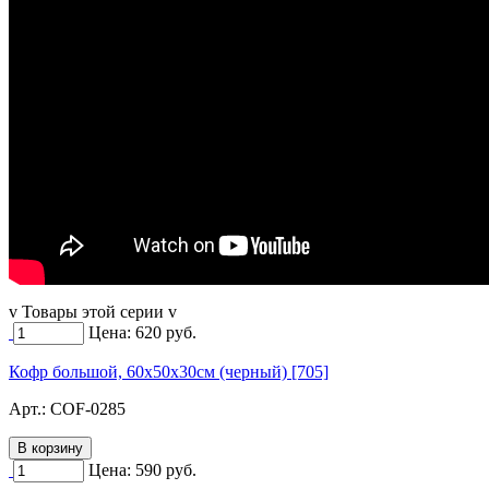
v Товары этой серии v
Цена:
620
руб.
Кофр большой, 60х50х30см (черный) [705]
Арт.:
COF-0285
Цена:
590
руб.