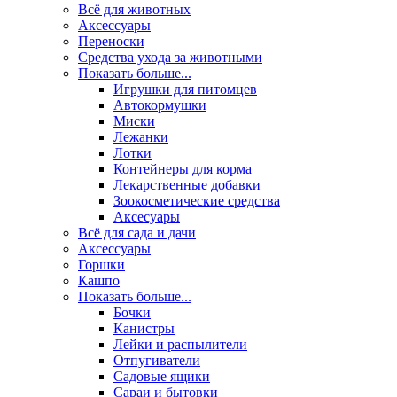
Всё для животных
Аксесcуары
Переноски
Средства ухода за животными
Показать больше...
Игрушки для питомцев
Автокормушки
Миски
Лежанки
Лотки
Контейнеры для корма
Лекарственные добавки
Зоокосметические средства
Аксесуары
Всё для сада и дачи
Аксессуары
Горшки
Кашпо
Показать больше...
Бочки
Канистры
Лейки и распылители
Отпугиватели
Садовые ящики
Сараи и бытовки