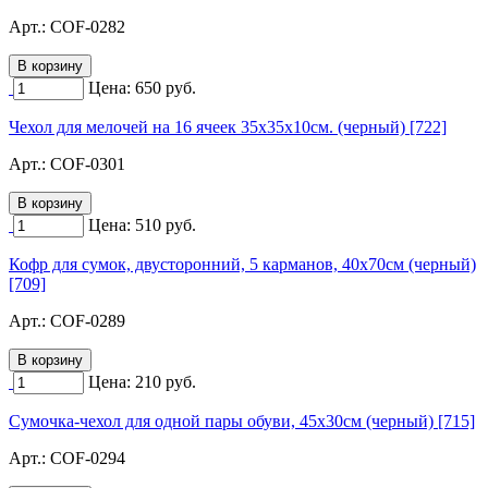
Арт.:
COF-0282
Цена:
650
руб.
Чехол для мелочей на 16 ячеек 35х35х10см. (черный) [722]
Арт.:
COF-0301
Цена:
510
руб.
Кофр для сумок, двусторонний, 5 карманов, 40х70см (черный)
[709]
Арт.:
COF-0289
Цена:
210
руб.
Сумочка-чехол для одной пары обуви, 45х30см (черный) [715]
Арт.:
COF-0294