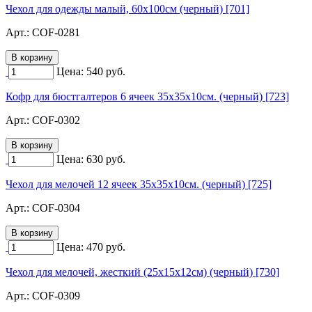
Чехол для одежды малый, 60х100см (черный) [701]
Арт.:
COF-0281
Цена:
540
руб.
Кофр для бюстгалтеров 6 ячеек 35х35х10см. (черный) [723]
Арт.:
COF-0302
Цена:
630
руб.
Чехол для мелочей 12 ячеек 35х35х10см. (черный) [725]
Арт.:
COF-0304
Цена:
470
руб.
Чехол для мелочей, жесткий (25х15х12см) (черный) [730]
Арт.:
COF-0309