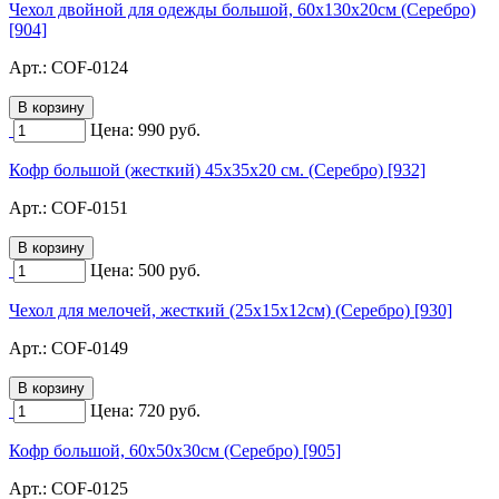
Чехол двойной для одежды большой, 60х130х20см (Серебро)
[904]
Арт.:
COF-0124
Цена:
990
руб.
Кофр большой (жесткий) 45х35х20 см. (Серебро) [932]
Арт.:
COF-0151
Цена:
500
руб.
Чехол для мелочей, жесткий (25х15х12см) (Серебро) [930]
Арт.:
COF-0149
Цена:
720
руб.
Кофр большой, 60х50х30см (Серебро) [905]
Арт.:
COF-0125