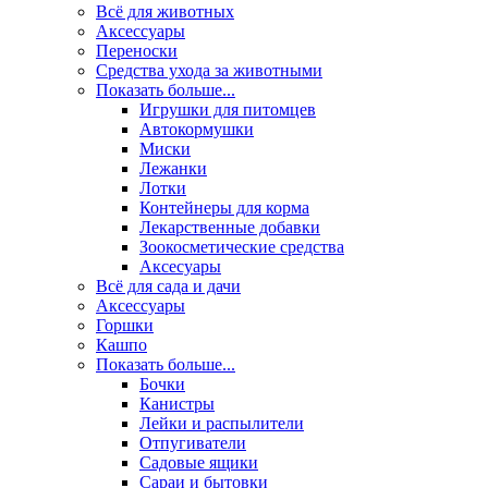
Всё для животных
Аксесcуары
Переноски
Средства ухода за животными
Показать больше...
Игрушки для питомцев
Автокормушки
Миски
Лежанки
Лотки
Контейнеры для корма
Лекарственные добавки
Зоокосметические средства
Аксесуары
Всё для сада и дачи
Аксессуары
Горшки
Кашпо
Показать больше...
Бочки
Канистры
Лейки и распылители
Отпугиватели
Садовые ящики
Сараи и бытовки