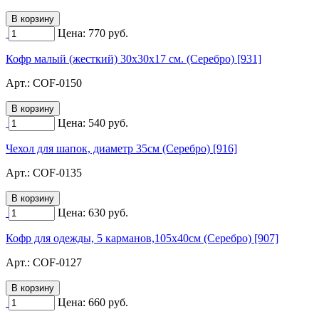
Цена:
770
руб.
Кофр малый (жесткий) 30х30х17 см. (Серебро) [931]
Арт.:
COF-0150
Цена:
540
руб.
Чехол для шапок, диаметр 35см (Серебро) [916]
Арт.:
COF-0135
Цена:
630
руб.
Кофр для одежды, 5 карманов,105х40см (Серебро) [907]
Арт.:
COF-0127
Цена:
660
руб.