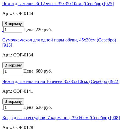
Чехол для мелочей 12 ячеек 35х35х10см. (Серебро) [925]
Арт.:
COF-0144
Цена:
220
руб.
Сумочка-чехол для одной пары обуви, 45х30см (Серебро)
[915]
Арт.:
COF-0134
Цена:
680
руб.
Чехол для мелочей на 16 ячеек 35х35х10см. (Серебро) [922]
Арт.:
COF-0141
Цена:
630
руб.
Кофр для аксессуаров, 7 карманов, 35х60см (Серебро) [908]
Арт.:
COF-0128