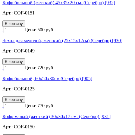
Кофр большой (жесткий) 45х35х20 см. (Серебро) [932]
Арт.:
COF-0151
Цена:
500
руб.
Чехол для мелочей, жесткий (25х15х12см) (Серебро) [930]
Арт.:
COF-0149
Цена:
720
руб.
Кофр большой, 60х50х30см (Серебро) [905]
Арт.:
COF-0125
Цена:
770
руб.
Кофр малый (жесткий) 30х30х17 см. (Серебро) [931]
Арт.:
COF-0150