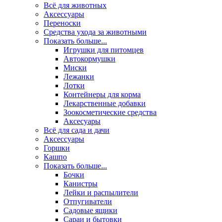
Всё для животных
Аксесcуары
Переноски
Средства ухода за животными
Показать больше...
Игрушки для питомцев
Автокормушки
Миски
Лежанки
Лотки
Контейнеры для корма
Лекарственные добавки
Зоокосметические средства
Аксесуары
Всё для сада и дачи
Аксессуары
Горшки
Кашпо
Показать больше...
Бочки
Канистры
Лейки и распылители
Отпугиватели
Садовые ящики
Сараи и бытовки