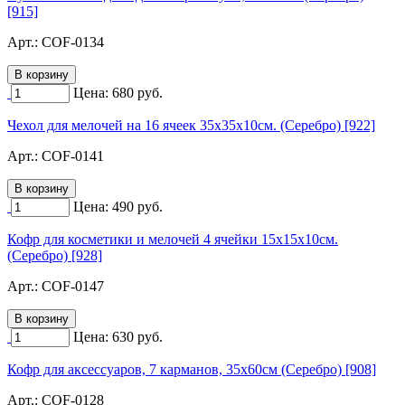
[915]
Арт.:
COF-0134
Цена:
680
руб.
Чехол для мелочей на 16 ячеек 35х35х10см. (Серебро) [922]
Арт.:
COF-0141
Цена:
490
руб.
Кофр для косметики и мелочей 4 ячейки 15х15х10см.
(Серебро) [928]
Арт.:
COF-0147
Цена:
630
руб.
Кофр для аксессуаров, 7 карманов, 35х60см (Серебро) [908]
Арт.:
COF-0128