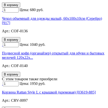
Цена:
680
руб.
Чехол объемный для одежды малый, 60х100х10см (Серебро)
[917]
Арт.:
COF-0136
Цена:
1040
руб.
Подвесной кофр (органайзер) открытый для обуви и бытовых
мелочей 120х22х...
Арт.:
COF-0140
C этим товаром также приобрели
Цена:
1950
руб.
Корзина Rattan Style L с крышкой (кремовая) [03619-885]
Арт.:
CRV-0097