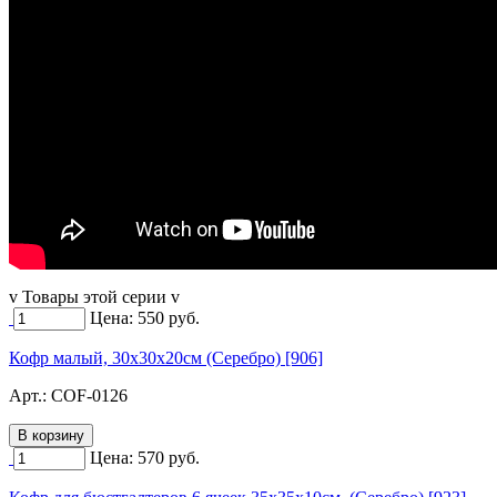
v Товары этой серии v
Цена:
550
руб.
Кофр малый, 30х30х20см (Серебро) [906]
Арт.:
COF-0126
Цена:
570
руб.