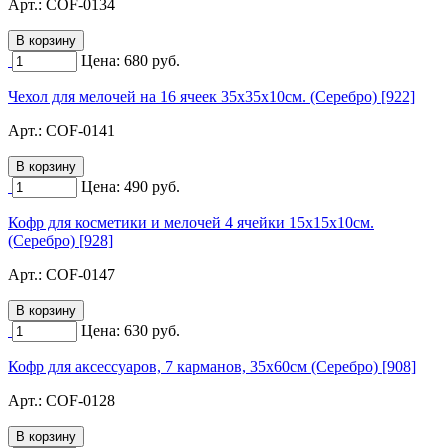
Арт.:
COF-0134
Цена:
680
руб.
Чехол для мелочей на 16 ячеек 35х35х10см. (Серебро) [922]
Арт.:
COF-0141
Цена:
490
руб.
Кофр для косметики и мелочей 4 ячейки 15х15х10см.
(Серебро) [928]
Арт.:
COF-0147
Цена:
630
руб.
Кофр для аксессуаров, 7 карманов, 35х60см (Серебро) [908]
Арт.:
COF-0128