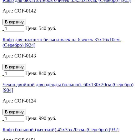
Кофр для бюстгалтеров 6 ячеек 35х35х10см. (Серебро) [923]
Арт.:
COF-0142
Цена:
540
руб.
Кофр для нижнего белья и маек на 6 ячеек 35х16х10см.
(Серебро) [924]
Арт.:
COF-0143
Цена:
840
руб.
Чехол двойной для одежды большой, 60х130х20см (Серебро)
[904]
Арт.:
COF-0124
Цена:
990
руб.
Кофр большой (жесткий) 45х35х20 см. (Серебро) [932]