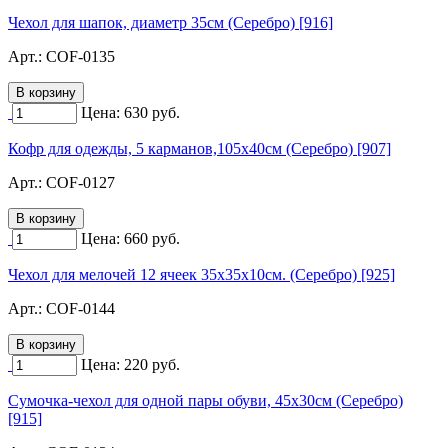
Чехол для шапок, диаметр 35см (Серебро) [916]
Арт.:
COF-0135
Цена:
630
руб.
Кофр для одежды, 5 карманов,105х40см (Серебро) [907]
Арт.:
COF-0127
Цена:
660
руб.
Чехол для мелочей 12 ячеек 35х35х10см. (Серебро) [925]
Арт.:
COF-0144
Цена:
220
руб.
Сумочка-чехол для одной пары обуви, 45х30см (Серебро)
[915]