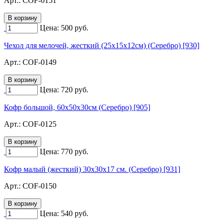
Арт.:
COF-0151
Цена:
500
руб.
Чехол для мелочей, жесткий (25х15х12см) (Серебро) [930]
Арт.:
COF-0149
Цена:
720
руб.
Кофр большой, 60х50х30см (Серебро) [905]
Арт.:
COF-0125
Цена:
770
руб.
Кофр малый (жесткий) 30х30х17 см. (Серебро) [931]
Арт.:
COF-0150
Цена:
540
руб.