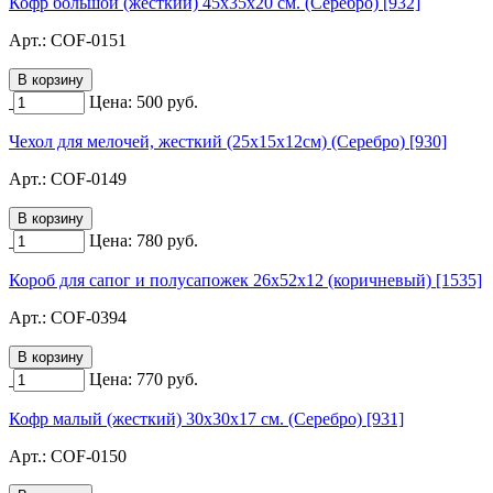
Кофр большой (жесткий) 45х35х20 см. (Серебро) [932]
Арт.:
COF-0151
Цена:
500
руб.
Чехол для мелочей, жесткий (25х15х12см) (Серебро) [930]
Арт.:
COF-0149
Цена:
780
руб.
Короб для сапог и полусапожек 26х52х12 (коричневый) [1535]
Арт.:
COF-0394
Цена:
770
руб.
Кофр малый (жесткий) 30х30х17 см. (Серебро) [931]
Арт.:
COF-0150