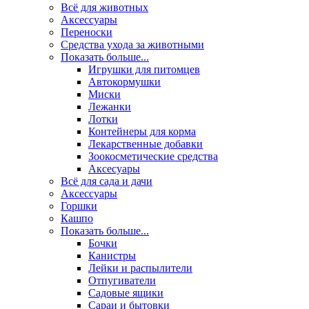
Всё для животных
Аксесcуары
Переноски
Средства ухода за животными
Показать больше...
Игрушки для питомцев
Автокормушки
Миски
Лежанки
Лотки
Контейнеры для корма
Лекарственные добавки
Зоокосметические средства
Аксесуары
Всё для сада и дачи
Аксессуары
Горшки
Кашпо
Показать больше...
Бочки
Канистры
Лейки и распылители
Отпугиватели
Садовые ящики
Сараи и бытовки