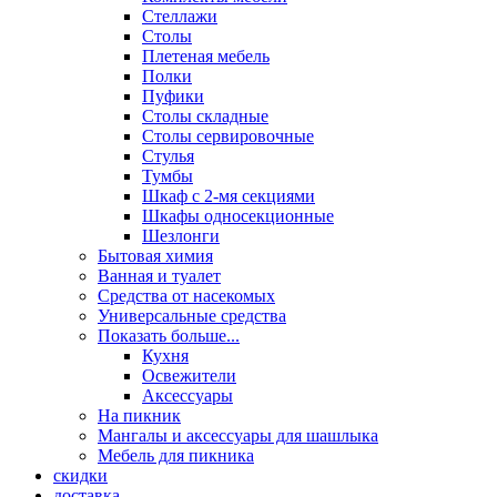
Стеллажи
Столы
Плетеная мебель
Полки
Пуфики
Столы складные
Столы сервировочные
Стулья
Тумбы
Шкаф с 2-мя секциями
Шкафы односекционные
Шезлонги
Бытовая химия
Ванная и туалет
Средства от насекомых
Универсальные средства
Показать больше...
Кухня
Освежители
Аксессуары
На пикник
Мангалы и аксессуары для шашлыка
Мебель для пикника
скидки
доставка