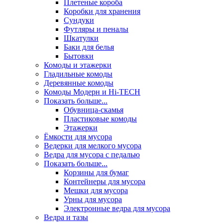
Плетеные короба
Коробки для хранения
Сундуки
Футляры и пеналы
Шкатулки
Баки для белья
Бытовки
Комоды и этажерки
Гладильные комоды
Деревянные комоды
Комоды Модерн и Hi-TECH
Показать больше...
Обувница-скамья
Пластиковые комоды
Этажерки
Ёмкости для мусора
Ведерки для мелкого мусора
Ведра для мусора с педалью
Показать больше...
Корзины для бумаг
Контейнеры для мусора
Мешки для мусора
Урны для мусора
Электронные ведра для мусора
Ведра и тазы