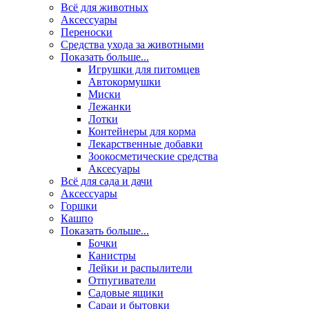
Всё для животных
Аксесcуары
Переноски
Средства ухода за животными
Показать больше...
Игрушки для питомцев
Автокормушки
Миски
Лежанки
Лотки
Контейнеры для корма
Лекарственные добавки
Зоокосметические средства
Аксесуары
Всё для сада и дачи
Аксессуары
Горшки
Кашпо
Показать больше...
Бочки
Канистры
Лейки и распылители
Отпугиватели
Садовые ящики
Сараи и бытовки