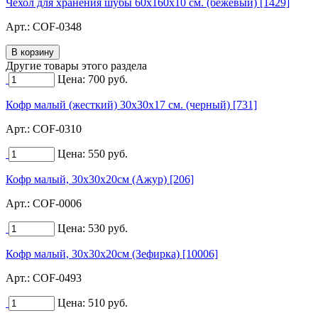
Чехол для хранения шубы 60х160х10 см. (бежевый) [1429]
Арт.:
COF-0348
Другие товары этого раздела
Цена:
700
руб.
Кофр малый (жесткий) 30х30х17 см. (черный) [731]
Арт.:
COF-0310
Цена:
550
руб.
Кофр малый, 30х30х20см (Ажур) [206]
Арт.:
COF-0006
Цена:
530
руб.
Кофр малый, 30х30х20см (Зефирка) [10006]
Арт.:
COF-0493
Цена:
510
руб.