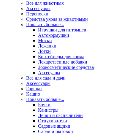
Всё для животных
Аксесcуары
Переноски
Средства ухода за животными
Показать больше...
Игрушки для питомцев
Автокормушки
Миски
Лежанки
Лотки
Контейнеры для корма
Лекарственные добавки
Зоокосметические средства
Аксесуары
Всё для сада и дачи
Аксессуары
Горшки
Кашпо
Показать больше...
Бочки
Канистры
Лейки и распылители
Отпугиватели
Садовые ящики
Сараи и бытовки