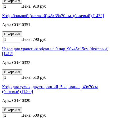
Цена:
910
руб.
Кофр большой (жесткий) 45х35х20 см. (бежевый) [1432]
Арт.:
COF-0351
Цена:
790
руб.
Чехол для хранения обуви на 9 пар, 90х45х15см (бежевый)
[1412]
Арт.:
COF-0332
Цена:
510
руб.
Кофр для сумок, двусторонний, 5 карманов, 40х70см
(бежевый) [1409]
Арт.:
COF-0329
Цена:
500
руб.