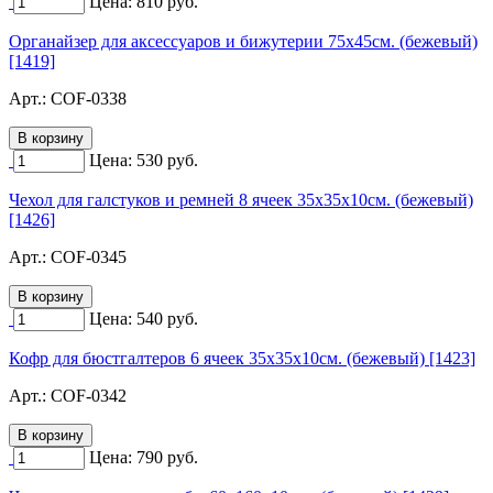
Цена:
810
руб.
Органайзер для аксессуаров и бижутерии 75х45см. (бежевый)
[1419]
Арт.:
COF-0338
Цена:
530
руб.
Чехол для галстуков и ремней 8 ячеек 35х35х10см. (бежевый)
[1426]
Арт.:
COF-0345
Цена:
540
руб.
Кофр для бюстгалтеров 6 ячеек 35х35х10см. (бежевый) [1423]
Арт.:
COF-0342
Цена:
790
руб.