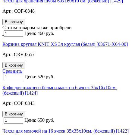
Чехол для хранения шубы 60х160х10 см. (бежевый) [1429]
Арт.:
COF-0348
C этим товаром также приобрели
Цена:
460
руб.
Корзина круглая KNIT XS 3л круглая (белая) [03671-X64-00]
Арт.:
CRV-0657
Сравнить
Цена:
520
руб.
Кофр для нижнего белья и маек на 6 ячеек 35х16х10см.
(бежевый) [1424]
Арт.:
COF-0343
Цена:
650
руб.
Чехол для мелочей на 16 ячеек 35х35х10см. (бежевый) [1422]