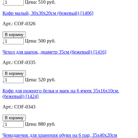
Цена:
510
руб.
Кофр малый, 30х30х20см (бежевый) [1406]
Арт.:
COF-0326
Цена:
500
руб.
Чехол для шапок, диаметр 35см (бежевый) [1416]
Арт.:
COF-0335
Цена:
520
руб.
Кофр для нижнего белья и маек на 6 ячеек 35х16х10см.
(бежевый) [1424]
Арт.:
COF-0343
Цена:
880
руб.
Чемоданчик для хранения обуви на 6 пар, 35х40х20см