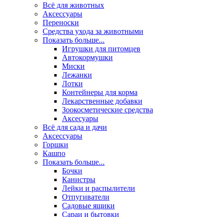
Всё для животных
Аксесcуары
Переноски
Средства ухода за животными
Показать больше...
Игрушки для питомцев
Автокормушки
Миски
Лежанки
Лотки
Контейнеры для корма
Лекарственные добавки
Зоокосметические средства
Аксесуары
Всё для сада и дачи
Аксессуары
Горшки
Кашпо
Показать больше...
Бочки
Канистры
Лейки и распылители
Отпугиватели
Садовые ящики
Сараи и бытовки