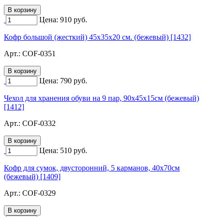
Цена:
910
руб.
Кофр большой (жесткий) 45х35х20 см. (бежевый) [1432]
Арт.:
COF-0351
Цена:
790
руб.
Чехол для хранения обуви на 9 пар, 90х45х15см (бежевый)
[1412]
Арт.:
COF-0332
Цена:
510
руб.
Кофр для сумок, двусторонний, 5 карманов, 40х70см
(бежевый) [1409]
Арт.:
COF-0329