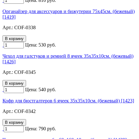
Цена:
810
руб.
Органайзер для аксессуаров и бижутерии 75х45см. (бежевый)
[1419]
Арт.:
COF-0338
Цена:
530
руб.
Чехол для галстуков и ремней 8 ячеек 35х35х10см. (бежевый)
[1426]
Арт.:
COF-0345
Цена:
540
руб.
Кофр для бюстгалтеров 6 ячеек 35х35х10см. (бежевый) [1423]
Арт.:
COF-0342
Цена:
790
руб.