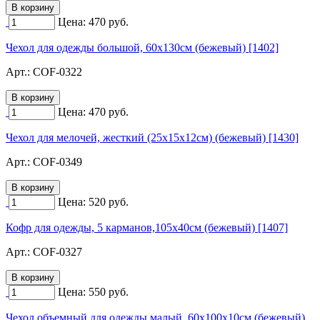
Цена:
470
руб.
Чехол для одежды большой, 60х130см (бежевый) [1402]
Арт.:
COF-0322
Цена:
470
руб.
Чехол для мелочей, жесткий (25х15х12см) (бежевый) [1430]
Арт.:
COF-0349
Цена:
520
руб.
Кофр для одежды, 5 карманов,105х40см (бежевый) [1407]
Арт.:
COF-0327
Цена:
550
руб.
Чехол объемный для одежды малый, 60х100х10см (бежевый)