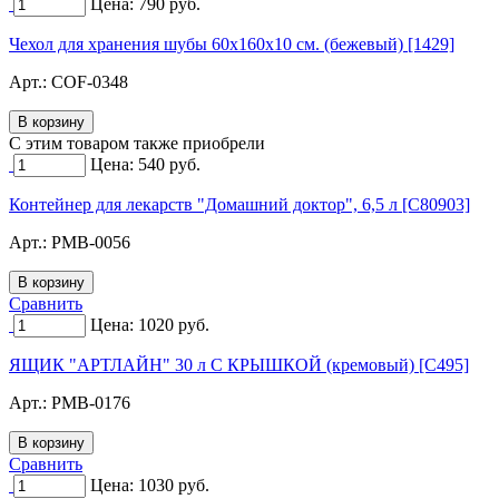
Цена:
790
руб.
Чехол для хранения шубы 60х160х10 см. (бежевый) [1429]
Арт.:
COF-0348
C этим товаром также приобрели
Цена:
540
руб.
Контейнер для лекарств "Домашний доктор", 6,5 л [C80903]
Арт.:
PMB-0056
Сравнить
Цена:
1020
руб.
ЯЩИК "АРТЛАЙН" 30 л С КРЫШКОЙ (кремовый) [C495]
Арт.:
PMB-0176
Сравнить
Цена:
1030
руб.