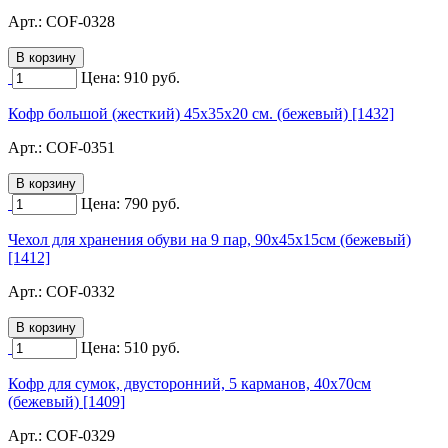
Арт.:
COF-0328
Цена:
910
руб.
Кофр большой (жесткий) 45х35х20 см. (бежевый) [1432]
Арт.:
COF-0351
Цена:
790
руб.
Чехол для хранения обуви на 9 пар, 90х45х15см (бежевый)
[1412]
Арт.:
COF-0332
Цена:
510
руб.
Кофр для сумок, двусторонний, 5 карманов, 40х70см
(бежевый) [1409]
Арт.:
COF-0329