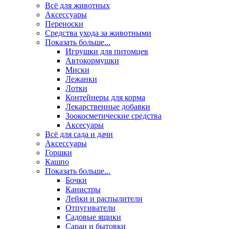
Всё для животных
Аксесcуары
Переноски
Средства ухода за животными
Показать больше...
Игрушки для питомцев
Автокормушки
Миски
Лежанки
Лотки
Контейнеры для корма
Лекарственные добавки
Зоокосметические средства
Аксесуары
Всё для сада и дачи
Аксессуары
Горшки
Кашпо
Показать больше...
Бочки
Канистры
Лейки и распылители
Отпугиватели
Садовые ящики
Сараи и бытовки