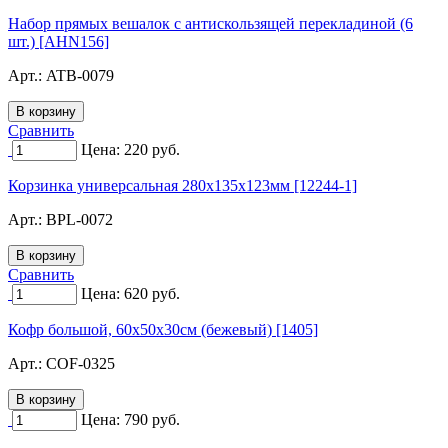
Набор прямых вешалок с антискользящей перекладиной (6
шт.) [AHN156]
Арт.:
ATB-0079
Сравнить
Цена:
220
руб.
Корзинка универсальная 280x135x123мм [12244-1]
Арт.:
BPL-0072
Сравнить
Цена:
620
руб.
Кофр большой, 60х50х30см (бежевый) [1405]
Арт.:
COF-0325
Цена:
790
руб.