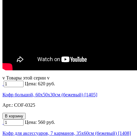
v Товары этой серии v
Цена:
620
руб.
Кофр большой, 60х50х30см (бежевый) [1405]
Арт.:
COF-0325
Цена:
560
руб.
Кофр для аксессуаров, 7 карманов, 35х60см (бежевый) [1408]