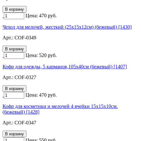
Цена:
470
руб.
Чехол для мелочей, жесткий (25х15х12см) (бежевый) [1430]
Арт.:
COF-0349
Цена:
520
руб.
Кофр для одежды, 5 карманов,105х40см (бежевый) [1407]
Арт.:
COF-0327
Цена:
470
руб.
Кофр для косметики и мелочей 4 ячейки 15х15х10см.
(бежевый) [1428]
Арт.:
COF-0347
Цена:
550
руб.