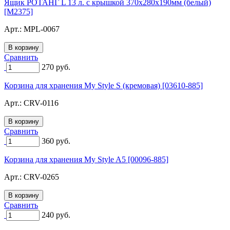
Ящик РОТАНГ L 13 л. с крышкой 370х280х190мм (белый)
[M2375]
Арт.:
MPL-0067
Сравнить
270
руб.
Корзина для хранения My Style S (кремовая) [03610-885]
Арт.:
CRV-0116
Сравнить
360
руб.
Корзина для хранения My Style A5 [00096-885]
Арт.:
CRV-0265
Сравнить
240
руб.