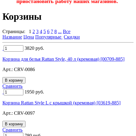
приостановить работу наших магазинов.
Корзины
Страницы:
1
2
3
4
5
6
7
8
...
Все
Название
Цена
Популярные
Скидки
3820
руб.
Корзина для белья Rattan Style, 40 л (кремовая) [00709-885]
Арт.:
CRV-0086
Сравнить
1950
руб.
Корзина Rattan Style L с крышкой (кремовая) [03619-885]
Арт.:
CRV-0097
Сравнить
780
руб.