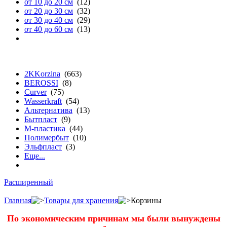
от 10 до 20 см
(12)
от 20 до 30 см
(32)
от 30 до 40 см
(29)
от 40 до 60 см
(13)
бренду
2KKorzina
(663)
BEROSSI
(8)
Curver
(75)
Wasserkraft
(54)
Альтернатива
(13)
Бытпласт
(9)
М-пластика
(44)
Полимербыт
(10)
Эльфпласт
(3)
Еще...
Расширенный
Главная
Товары для хранения
Корзины
По экономическим причинам мы были вынуждены