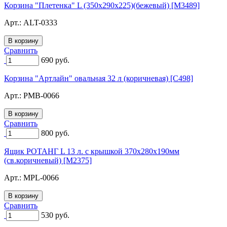
Корзина "Плетенка" L (350х290х225)(бежевый) [M3489]
Арт.:
ALT-0333
Сравнить
690
руб.
Корзина "Артлайн" овальная 32 л (коричневая) [C498]
Арт.:
PMB-0066
Сравнить
800
руб.
Ящик РОТАНГ L 13 л. с крышкой 370х280х190мм
(св.коричневый) [M2375]
Арт.:
MPL-0066
Сравнить
530
руб.