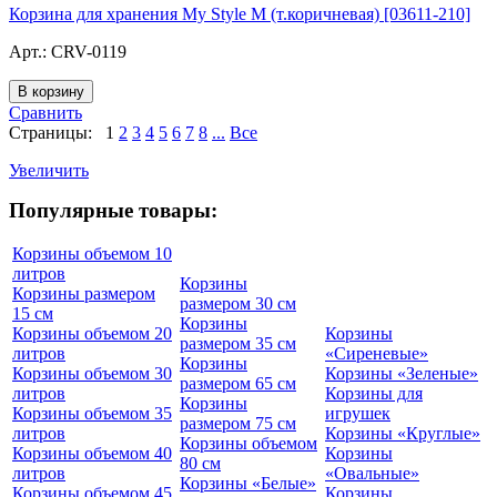
Корзина для хранения My Style M (т.коричневая) [03611-210]
Арт.:
CRV-0119
Сравнить
Страницы:
1
2
3
4
5
6
7
8
...
Все
Увеличить
Популярные товары:
Корзины объемом 10
литров
Корзины
Корзины размером
размером 30 см
15 см
Корзины
Корзины объемом 20
Корзины
размером 35 см
литров
«Сиреневые»
Корзины
Корзины объемом 30
Корзины «Зеленые»
размером 65 см
литров
Корзины для
Корзины
Корзины объемом 35
игрушек
размером 75 см
литров
Корзины «Круглые»
Корзины объемом
Корзины объемом 40
Корзины
80 см
литров
«Овальные»
Корзины «Белые»
Корзины объемом 45
Корзины