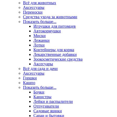
Всё для животных
Аксесcуары
Переноски
Средства ухода за животными
Показать больше...
Игрушки для питомцев
Автокормушки
Миски
Лежанки
Лотки
Контейнеры для корма
Лекарственные добавки
Зоокосметические средства
Аксесуары
Всё для сада и дачи
Аксессуары
Горшки
Кашпо
Показать больше...
Бочки
Канистры
Лейки и распылители
Отпугиватели
Садовые ящики
Сараи и бытовки