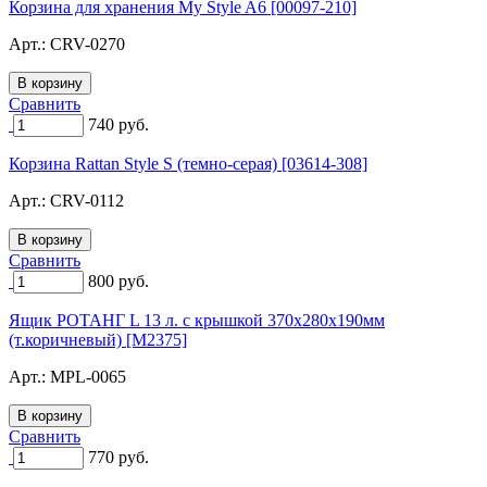
Корзина для хранения My Style A6 [00097-210]
Арт.:
CRV-0270
Сравнить
740
руб.
Корзина Rattan Style S (темно-серая) [03614-308]
Арт.:
CRV-0112
Сравнить
800
руб.
Ящик РОТАНГ L 13 л. с крышкой 370х280х190мм
(т.коричневый) [M2375]
Арт.:
MPL-0065
Сравнить
770
руб.