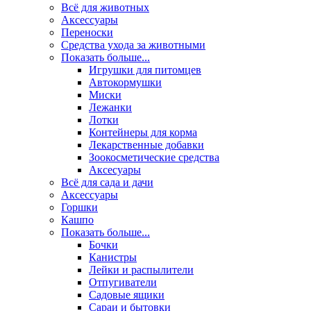
Всё для животных
Аксесcуары
Переноски
Средства ухода за животными
Показать больше...
Игрушки для питомцев
Автокормушки
Миски
Лежанки
Лотки
Контейнеры для корма
Лекарственные добавки
Зоокосметические средства
Аксесуары
Всё для сада и дачи
Аксессуары
Горшки
Кашпо
Показать больше...
Бочки
Канистры
Лейки и распылители
Отпугиватели
Садовые ящики
Сараи и бытовки