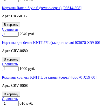
Корзина Rattan Style S (темно-серая) [03614-308]
Арт.:
CRV-0112
Сравнить
2940
руб.
Корзина для белья KNIT 57L (т.коричневая) [03676-X59-00]
Арт.:
CRV-0680
Сравнить
1000
руб.
Корзина круглая KNIT L овальная (серая) [03670-X59-00]
Арт.:
CRV-0668
Сравнить
610
руб.