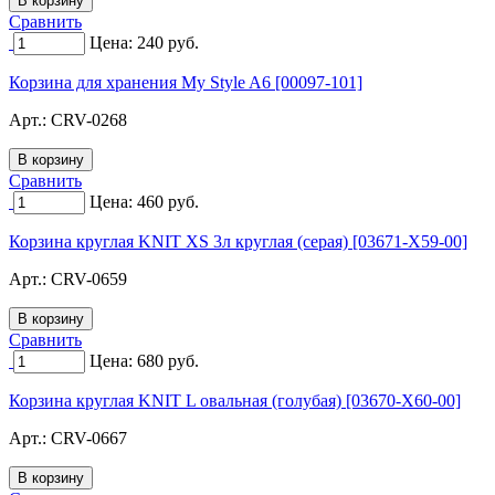
Сравнить
Цена:
240
руб.
Корзина для хранения My Style A6 [00097-101]
Арт.:
CRV-0268
Сравнить
Цена:
460
руб.
Корзина круглая KNIT XS 3л круглая (серая) [03671-X59-00]
Арт.:
CRV-0659
Сравнить
Цена:
680
руб.
Корзина круглая KNIT L овальная (голубая) [03670-X60-00]
Арт.:
CRV-0667