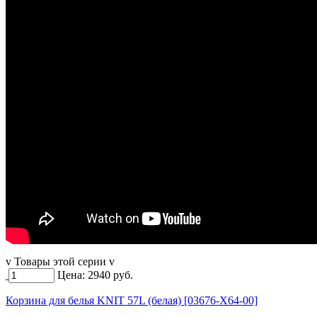
v Товары этой серии v
Цена:
2940
руб.
Корзина для белья KNIT 57L (белая) [03676-X64-00]