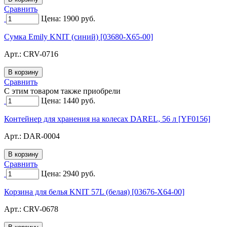
Сравнить
Цена:
1900
руб.
Сумка Emily KNIT (синий) [03680-X65-00]
Арт.:
CRV-0716
Сравнить
C этим товаром также приобрели
Цена:
1440
руб.
Контейнер для хранения на колесах DAREL, 56 л [YF0156]
Арт.:
DAR-0004
Сравнить
Цена:
2940
руб.
Корзина для белья KNIT 57L (белая) [03676-X64-00]
Арт.:
CRV-0678