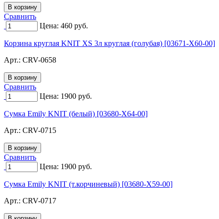
Сравнить
Цена:
460
руб.
Корзина круглая KNIT XS 3л круглая (голубая) [03671-X60-00]
Арт.:
CRV-0658
Сравнить
Цена:
1900
руб.
Сумка Emily KNIT (белый) [03680-X64-00]
Арт.:
CRV-0715
Сравнить
Цена:
1900
руб.
Сумка Emily KNIT (т.корчиневый) [03680-X59-00]
Арт.:
CRV-0717