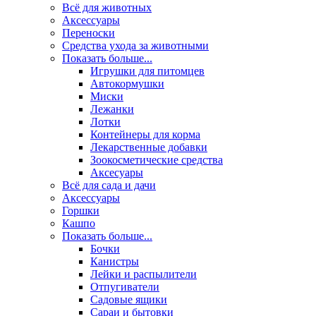
Всё для животных
Аксесcуары
Переноски
Средства ухода за животными
Показать больше...
Игрушки для питомцев
Автокормушки
Миски
Лежанки
Лотки
Контейнеры для корма
Лекарственные добавки
Зоокосметические средства
Аксесуары
Всё для сада и дачи
Аксессуары
Горшки
Кашпо
Показать больше...
Бочки
Канистры
Лейки и распылители
Отпугиватели
Садовые ящики
Сараи и бытовки