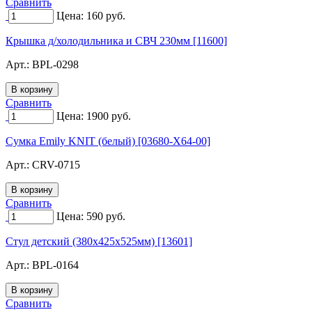
Сравнить
Цена:
160
руб.
Крышка д/холодильника и СВЧ 230мм [11600]
Арт.:
BPL-0298
Сравнить
Цена:
1900
руб.
Сумка Emily KNIT (белый) [03680-X64-00]
Арт.:
CRV-0715
Сравнить
Цена:
590
руб.
Стул детский (380х425х525мм) [13601]
Арт.:
BPL-0164
Сравнить