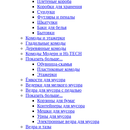
Плетеные короба
Коробки для хранения
Сундуки
Футляры и пеналы
Шкатулки
Баки для белья
Бытовки
Комоды и этажерки
Гладильные комоды
Деревянные комоды
Комоды Модерн и Hi-TECH
Показать больше...
Обувница-скамья
Пластиковые комоды
Этажерки
Ёмкости для мусора
Ведерки для мелкого мусора
Ведра для мусора с педалью
Показать больше...
Корзины для бумаг
Контейнеры для мусора
Мешки для мусора
Урны для мусора
Электронные ведра для мусора
Ведра и тазы