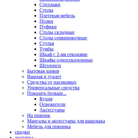
Стеллажи
Столы
Плетеная мебель
Полки
Пуфики
Столы складные
Столы сервировочные
Стулья
Тумбы
Шкаф с 2-мя секциями
Шкафы односекционные
Шезлонги
Бытовая химия
Ванная и туалет
Средства от насекомых
Универсальные средства
Показать больше...
Кухня
Освежители
Аксессуары
На пикник
Мангалы и аксессуары для шашлыка
Мебель для пикника
скидки
доставка