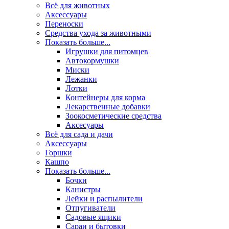
Всё для животных
Аксесcуары
Переноски
Средства ухода за животными
Показать больше...
Игрушки для питомцев
Автокормушки
Миски
Лежанки
Лотки
Контейнеры для корма
Лекарственные добавки
Зоокосметические средства
Аксесуары
Всё для сада и дачи
Аксессуары
Горшки
Кашпо
Показать больше...
Бочки
Канистры
Лейки и распылители
Отпугиватели
Садовые ящики
Сараи и бытовки