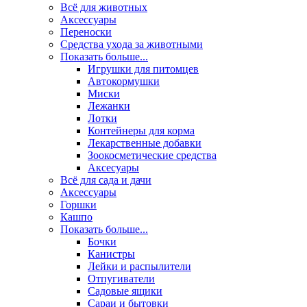
Всё для животных
Аксесcуары
Переноски
Средства ухода за животными
Показать больше...
Игрушки для питомцев
Автокормушки
Миски
Лежанки
Лотки
Контейнеры для корма
Лекарственные добавки
Зоокосметические средства
Аксесуары
Всё для сада и дачи
Аксессуары
Горшки
Кашпо
Показать больше...
Бочки
Канистры
Лейки и распылители
Отпугиватели
Садовые ящики
Сараи и бытовки