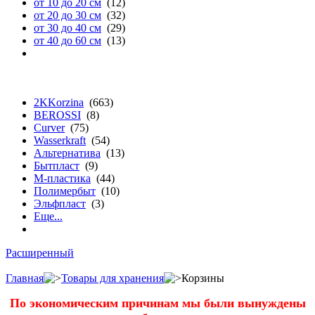
от 10 до 20 см
(12)
от 20 до 30 см
(32)
от 30 до 40 см
(29)
от 40 до 60 см
(13)
бренду
2KKorzina
(663)
BEROSSI
(8)
Curver
(75)
Wasserkraft
(54)
Альтернатива
(13)
Бытпласт
(9)
М-пластика
(44)
Полимербыт
(10)
Эльфпласт
(3)
Еще...
Расширенный
Главная
Товары для хранения
Корзины
По экономическим причинам мы были вынуждены