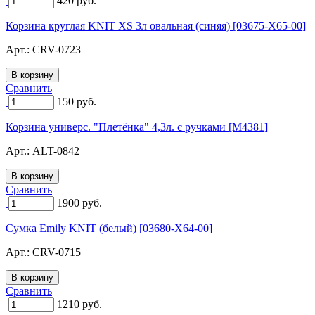
420
руб.
Корзина круглая KNIT XS 3л овальная (синяя) [03675-X65-00]
Арт.:
CRV-0723
Сравнить
150
руб.
Корзина универс. "Плетёнка" 4,3л. с ручками [M4381]
Арт.:
ALT-0842
Сравнить
1900
руб.
Сумка Emily KNIT (белый) [03680-X64-00]
Арт.:
CRV-0715
Сравнить
1210
руб.