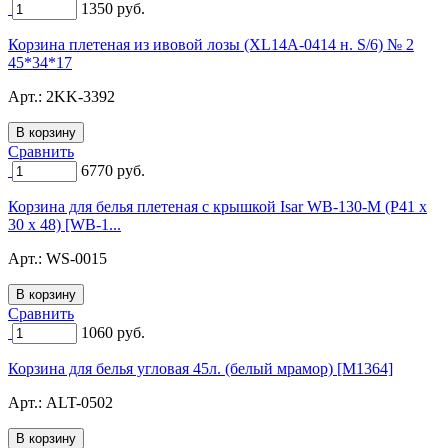
1350
руб.
Корзина плетеная из ивовой лозы (XL14A-0414 н. S/6) № 2
45*34*17
Арт.:
2KK-3392
Сравнить
6770
руб.
Корзина для белья плетеная с крышкой Isar WB-130-M (Р41 х
30 х 48) [WB-1...
Арт.:
WS-0015
Сравнить
1060
руб.
Корзина для белья угловая 45л. (белый мрамор) [M1364]
Арт.:
ALT-0502