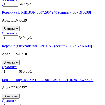
560
руб.
Корзинка L RIBBON 380*290*240 (синий) [00719-X08]
Арт.:
CRV-0639
Сравнить
340
руб.
Корзина для хранения KNIT А5 (белый) [00771-X64-00]
Арт.:
CRV-0710
Сравнить
680
руб.
Корзина круглая KNIT L овальная (синяя) [03670-X65-00]
Арт.:
CRV-0727
Сравнить