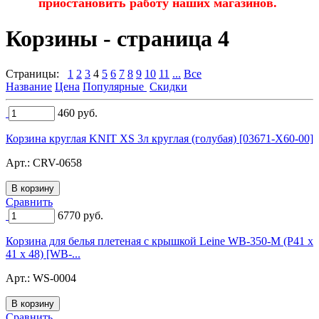
приостановить работу наших магазинов.
Корзины - страница 4
Страницы:
1
2
3
4
5
6
7
8
9
10
11
...
Все
Название
Цена
Популярные
Скидки
460
руб.
Корзина круглая KNIT XS 3л круглая (голубая) [03671-X60-00]
Арт.:
CRV-0658
Сравнить
6770
руб.
Корзина для белья плетеная с крышкой Leine WB-350-M (Р41 х
41 х 48) [WB-...
Арт.:
WS-0004
Сравнить