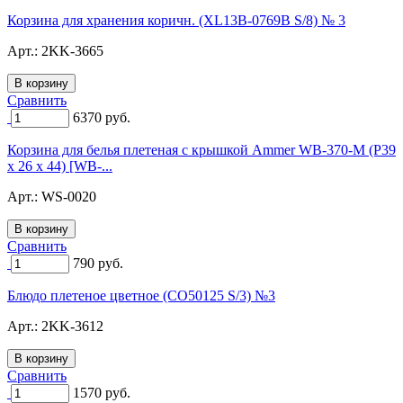
Корзина для хранения коричн. (XL13B-0769B S/8) № 3
Арт.:
2KK-3665
Сравнить
6370
руб.
Корзина для белья плетеная с крышкой Ammer WB-370-M (Р39
х 26 х 44) [WB-...
Арт.:
WS-0020
Сравнить
790
руб.
Блюдо плетеное цветное (CO50125 S/3) №3
Арт.:
2KK-3612
Сравнить
1570
руб.