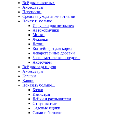
Всё для животных
Аксесcуары
Переноски
Средства ухода за животными
Показать больше...
Игрушки для питомцев
Автокормушки
Миски
Лежанки
Лотки
Контейнеры для корма
Лекарственные добавки
Зоокосметические средства
Аксесуары
Всё для сада и дачи
Аксессуары
Горшки
Кашпо
Показать больше...
Бочки
Канистры
Лейки и распылители
Отпугиватели
Садовые ящики
Сараи и бытовки