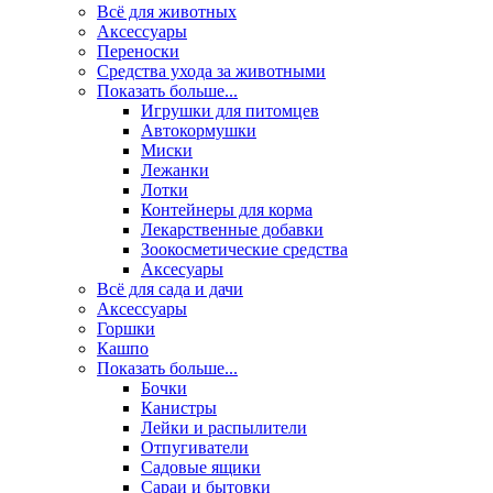
Всё для животных
Аксесcуары
Переноски
Средства ухода за животными
Показать больше...
Игрушки для питомцев
Автокормушки
Миски
Лежанки
Лотки
Контейнеры для корма
Лекарственные добавки
Зоокосметические средства
Аксесуары
Всё для сада и дачи
Аксессуары
Горшки
Кашпо
Показать больше...
Бочки
Канистры
Лейки и распылители
Отпугиватели
Садовые ящики
Сараи и бытовки