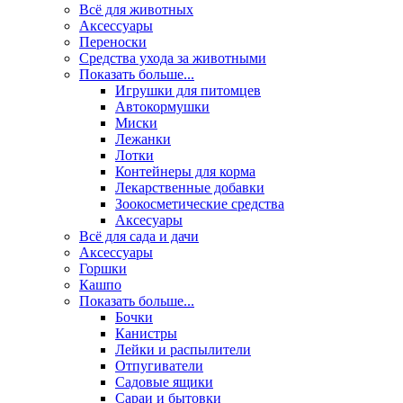
Всё для животных
Аксесcуары
Переноски
Средства ухода за животными
Показать больше...
Игрушки для питомцев
Автокормушки
Миски
Лежанки
Лотки
Контейнеры для корма
Лекарственные добавки
Зоокосметические средства
Аксесуары
Всё для сада и дачи
Аксессуары
Горшки
Кашпо
Показать больше...
Бочки
Канистры
Лейки и распылители
Отпугиватели
Садовые ящики
Сараи и бытовки