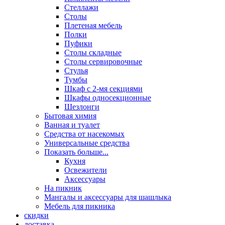
Стеллажи
Столы
Плетеная мебель
Полки
Пуфики
Столы складные
Столы сервировочные
Стулья
Тумбы
Шкаф с 2-мя секциями
Шкафы односекционные
Шезлонги
Бытовая химия
Ванная и туалет
Средства от насекомых
Универсальные средства
Показать больше...
Кухня
Освежители
Аксессуары
На пикник
Мангалы и аксессуары для шашлыка
Мебель для пикника
скидки
доставка