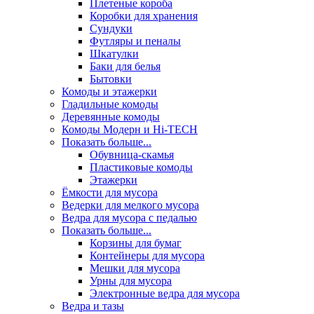
Плетеные короба
Коробки для хранения
Сундуки
Футляры и пеналы
Шкатулки
Баки для белья
Бытовки
Комоды и этажерки
Гладильные комоды
Деревянные комоды
Комоды Модерн и Hi-TECH
Показать больше...
Обувница-скамья
Пластиковые комоды
Этажерки
Ёмкости для мусора
Ведерки для мелкого мусора
Ведра для мусора с педалью
Показать больше...
Корзины для бумаг
Контейнеры для мусора
Мешки для мусора
Урны для мусора
Электронные ведра для мусора
Ведра и тазы