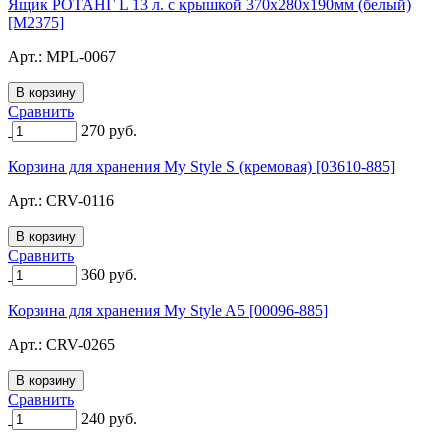
Ящик РОТАНГ L 13 л. с крышкой 370х280х190мм (белый)
[M2375]
Арт.:
MPL-0067
Сравнить
270
руб.
Корзина для хранения My Style S (кремовая) [03610-885]
Арт.:
CRV-0116
Сравнить
360
руб.
Корзина для хранения My Style A5 [00096-885]
Арт.:
CRV-0265
Сравнить
240
руб.