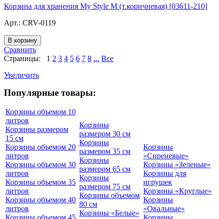
Корзина для хранения My Style M (т.коричневая) [03611-210]
Арт.:
CRV-0119
Сравнить
Страницы:
1
2
3
4
5
6
7
8
...
Все
Увеличить
Популярные товары:
Корзины объемом 10
литров
Корзины
Корзины размером
размером 30 см
15 см
Корзины
Корзины объемом 20
Корзины
размером 35 см
литров
«Сиреневые»
Корзины
Корзины объемом 30
Корзины «Зеленые»
размером 65 см
литров
Корзины для
Корзины
Корзины объемом 35
игрушек
размером 75 см
литров
Корзины «Круглые»
Корзины объемом
Корзины объемом 40
Корзины
80 см
литров
«Овальные»
Корзины «Белые»
Корзины объемом 45
Корзины