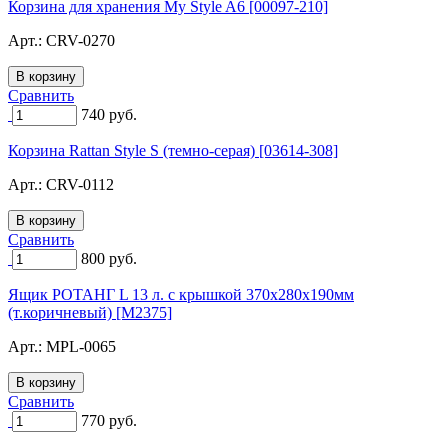
Корзина для хранения My Style A6 [00097-210]
Арт.:
CRV-0270
Сравнить
740
руб.
Корзина Rattan Style S (темно-серая) [03614-308]
Арт.:
CRV-0112
Сравнить
800
руб.
Ящик РОТАНГ L 13 л. с крышкой 370х280х190мм
(т.коричневый) [M2375]
Арт.:
MPL-0065
Сравнить
770
руб.