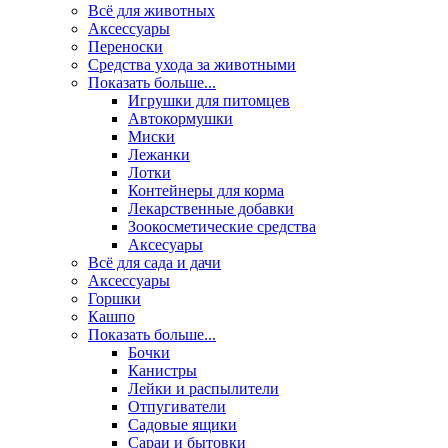
Всё для животных
Аксесcуары
Переноски
Средства ухода за животными
Показать больше...
Игрушки для питомцев
Автокормушки
Миски
Лежанки
Лотки
Контейнеры для корма
Лекарственные добавки
Зоокосметические средства
Аксесуары
Всё для сада и дачи
Аксессуары
Горшки
Кашпо
Показать больше...
Бочки
Канистры
Лейки и распылители
Отпугиватели
Садовые ящики
Сараи и бытовки