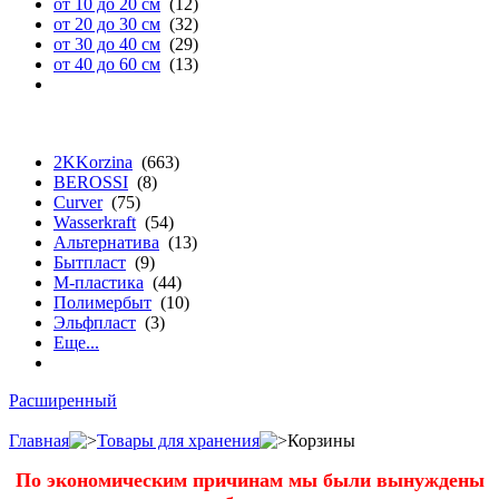
от 10 до 20 см
(12)
от 20 до 30 см
(32)
от 30 до 40 см
(29)
от 40 до 60 см
(13)
бренду
2KKorzina
(663)
BEROSSI
(8)
Curver
(75)
Wasserkraft
(54)
Альтернатива
(13)
Бытпласт
(9)
М-пластика
(44)
Полимербыт
(10)
Эльфпласт
(3)
Еще...
Расширенный
Главная
Товары для хранения
Корзины
По экономическим причинам мы были вынуждены