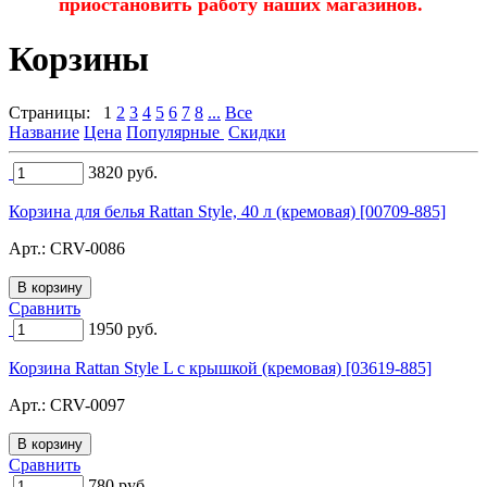
приостановить работу наших магазинов.
Корзины
Страницы:
1
2
3
4
5
6
7
8
...
Все
Название
Цена
Популярные
Скидки
3820
руб.
Корзина для белья Rattan Style, 40 л (кремовая) [00709-885]
Арт.:
CRV-0086
Сравнить
1950
руб.
Корзина Rattan Style L с крышкой (кремовая) [03619-885]
Арт.:
CRV-0097
Сравнить
780
руб.