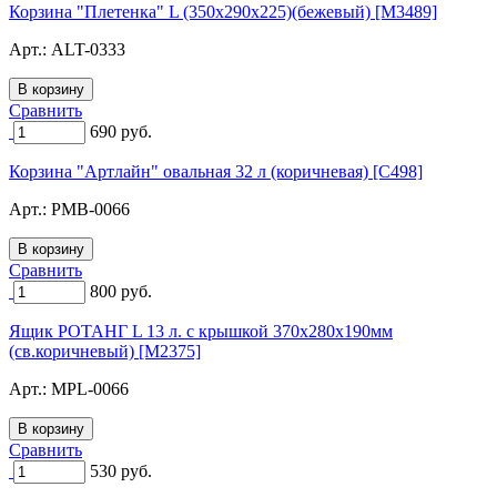
Корзина "Плетенка" L (350х290х225)(бежевый) [M3489]
Арт.:
ALT-0333
Сравнить
690
руб.
Корзина "Артлайн" овальная 32 л (коричневая) [C498]
Арт.:
PMB-0066
Сравнить
800
руб.
Ящик РОТАНГ L 13 л. с крышкой 370х280х190мм
(св.коричневый) [M2375]
Арт.:
MPL-0066
Сравнить
530
руб.