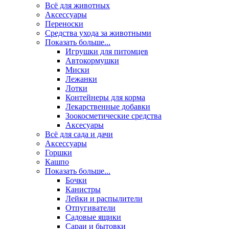
Всё для животных
Аксесcуары
Переноски
Средства ухода за животными
Показать больше...
Игрушки для питомцев
Автокормушки
Миски
Лежанки
Лотки
Контейнеры для корма
Лекарственные добавки
Зоокосметические средства
Аксесуары
Всё для сада и дачи
Аксессуары
Горшки
Кашпо
Показать больше...
Бочки
Канистры
Лейки и распылители
Отпугиватели
Садовые ящики
Сараи и бытовки