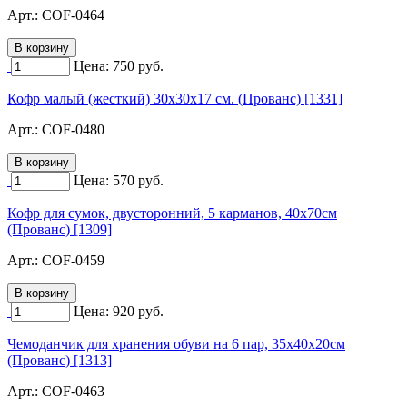
Арт.:
COF-0464
Цена:
750
руб.
Кофр малый (жесткий) 30х30х17 см. (Прованс) [1331]
Арт.:
COF-0480
Цена:
570
руб.
Кофр для сумок, двусторонний, 5 карманов, 40х70см
(Прованс) [1309]
Арт.:
COF-0459
Цена:
920
руб.
Чемоданчик для хранения обуви на 6 пар, 35х40х20см
(Прованс) [1313]
Арт.:
COF-0463