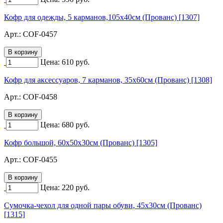
Кофр для одежды, 5 карманов,105х40см (Прованс) [1307]
Арт.:
COF-0457
Цена:
610
руб.
Кофр для аксессуаров, 7 карманов, 35х60см (Прованс) [1308]
Арт.:
COF-0458
Цена:
680
руб.
Кофр большой, 60х50х30см (Прованс) [1305]
Арт.:
COF-0455
Цена:
220
руб.
Сумочка-чехол для одной пары обуви, 45х30см (Прованс)
[1315]