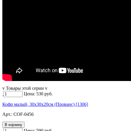
v Товары этой серии v
Цена:
530
руб.
Кофр малый, 30х30х20см (Прованс) [1306]
Арт.:
COF-0456
Цена:
590
руб.