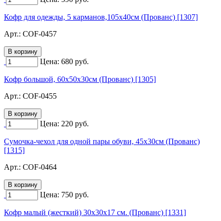
Кофр для одежды, 5 карманов,105х40см (Прованс) [1307]
Арт.:
COF-0457
Цена:
680
руб.
Кофр большой, 60х50х30см (Прованс) [1305]
Арт.:
COF-0455
Цена:
220
руб.
Сумочка-чехол для одной пары обуви, 45х30см (Прованс)
[1315]
Арт.:
COF-0464
Цена:
750
руб.
Кофр малый (жесткий) 30х30х17 см. (Прованс) [1331]