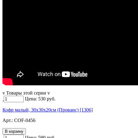
v Товары этой серии v
Цена:
530
руб.
Кофр малый, 30х30х20см (Прованс) [1306]
Арт.:
COF-0456
Цена:
590
руб.