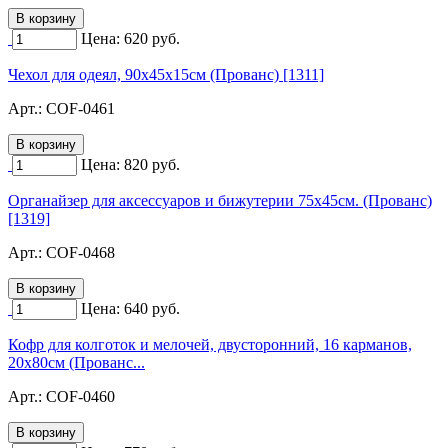
Цена:
620
руб.
Чехол для одеял, 90х45х15см (Прованс) [1311]
Арт.:
COF-0461
Цена:
820
руб.
Органайзер для аксессуаров и бижутерии 75х45см. (Прованс)
[1319]
Арт.:
COF-0468
Цена:
640
руб.
Кофр для колготок и мелочей, двусторонний, 16 карманов,
20х80см (Прованс...
Арт.:
COF-0460