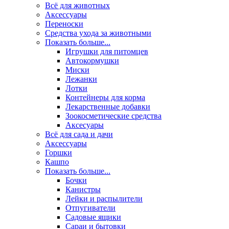
Всё для животных
Аксесcуары
Переноски
Средства ухода за животными
Показать больше...
Игрушки для питомцев
Автокормушки
Миски
Лежанки
Лотки
Контейнеры для корма
Лекарственные добавки
Зоокосметические средства
Аксесуары
Всё для сада и дачи
Аксессуары
Горшки
Кашпо
Показать больше...
Бочки
Канистры
Лейки и распылители
Отпугиватели
Садовые ящики
Сараи и бытовки