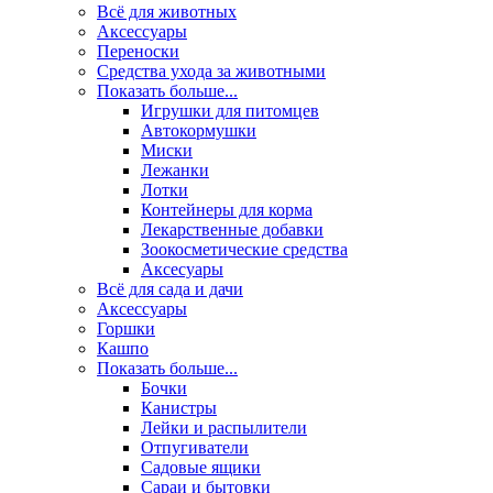
Всё для животных
Аксесcуары
Переноски
Средства ухода за животными
Показать больше...
Игрушки для питомцев
Автокормушки
Миски
Лежанки
Лотки
Контейнеры для корма
Лекарственные добавки
Зоокосметические средства
Аксесуары
Всё для сада и дачи
Аксессуары
Горшки
Кашпо
Показать больше...
Бочки
Канистры
Лейки и распылители
Отпугиватели
Садовые ящики
Сараи и бытовки