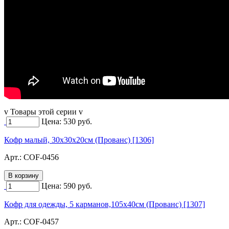
v Товары этой серии v
Цена:
530
руб.
Кофр малый, 30х30х20см (Прованс) [1306]
Арт.:
COF-0456
Цена:
590
руб.
Кофр для одежды, 5 карманов,105х40см (Прованс) [1307]
Арт.:
COF-0457