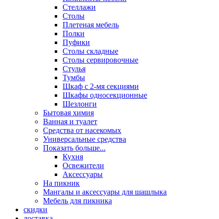
Стеллажи
Столы
Плетеная мебель
Полки
Пуфики
Столы складные
Столы сервировочные
Стулья
Тумбы
Шкаф с 2-мя секциями
Шкафы односекционные
Шезлонги
Бытовая химия
Ванная и туалет
Средства от насекомых
Универсальные средства
Показать больше...
Кухня
Освежители
Аксессуары
На пикник
Мангалы и аксессуары для шашлыка
Мебель для пикника
скидки
доставка