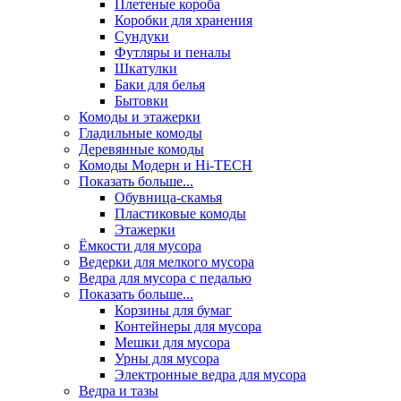
Плетеные короба
Коробки для хранения
Сундуки
Футляры и пеналы
Шкатулки
Баки для белья
Бытовки
Комоды и этажерки
Гладильные комоды
Деревянные комоды
Комоды Модерн и Hi-TECH
Показать больше...
Обувница-скамья
Пластиковые комоды
Этажерки
Ёмкости для мусора
Ведерки для мелкого мусора
Ведра для мусора с педалью
Показать больше...
Корзины для бумаг
Контейнеры для мусора
Мешки для мусора
Урны для мусора
Электронные ведра для мусора
Ведра и тазы