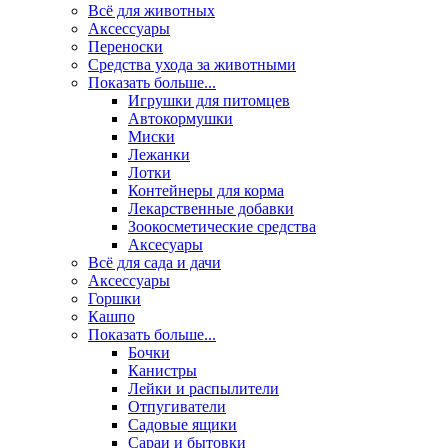
Всё для животных
Аксесcуары
Переноски
Средства ухода за животными
Показать больше...
Игрушки для питомцев
Автокормушки
Миски
Лежанки
Лотки
Контейнеры для корма
Лекарственные добавки
Зоокосметические средства
Аксесуары
Всё для сада и дачи
Аксессуары
Горшки
Кашпо
Показать больше...
Бочки
Канистры
Лейки и распылители
Отпугиватели
Садовые ящики
Сараи и бытовки