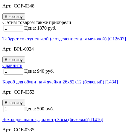
Арт.:
COF-0348
C этим товаром также приобрели
Цена:
1870
руб.
Табурет со ступенькой (с отделением для мелочей) [C12607]
Арт.:
BPL-0024
Сравнить
Цена:
940
руб.
Короб для обуви на 4 ячейки 26х52х12 (бежевый) [1434]
Арт.:
COF-0353
Цена:
500
руб.
Чехол для шапок, диаметр 35см (бежевый) [1416]
Арт.:
COF-0335