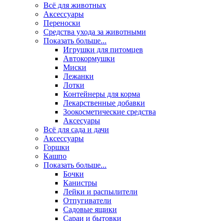
Всё для животных
Аксесcуары
Переноски
Средства ухода за животными
Показать больше...
Игрушки для питомцев
Автокормушки
Миски
Лежанки
Лотки
Контейнеры для корма
Лекарственные добавки
Зоокосметические средства
Аксесуары
Всё для сада и дачи
Аксессуары
Горшки
Кашпо
Показать больше...
Бочки
Канистры
Лейки и распылители
Отпугиватели
Садовые ящики
Сараи и бытовки