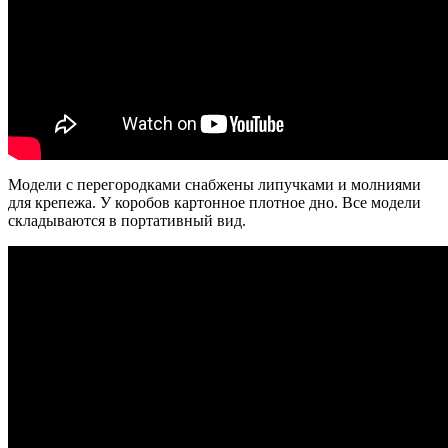
Модели с перегородками снабжены липучками и молниями
для крепежа. У коробов картонное плотное дно. Все модели
складываются в портативный вид.