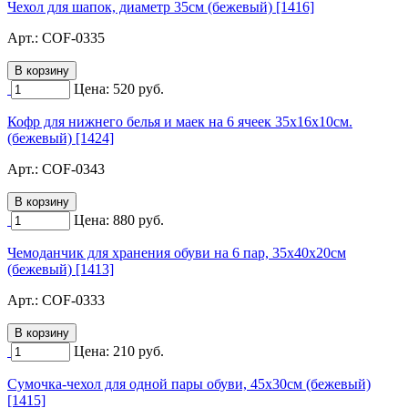
Чехол для шапок, диаметр 35см (бежевый) [1416]
Арт.:
COF-0335
Цена:
520
руб.
Кофр для нижнего белья и маек на 6 ячеек 35х16х10см.
(бежевый) [1424]
Арт.:
COF-0343
Цена:
880
руб.
Чемоданчик для хранения обуви на 6 пар, 35х40х20см
(бежевый) [1413]
Арт.:
COF-0333
Цена:
210
руб.
Сумочка-чехол для одной пары обуви, 45х30см (бежевый)
[1415]