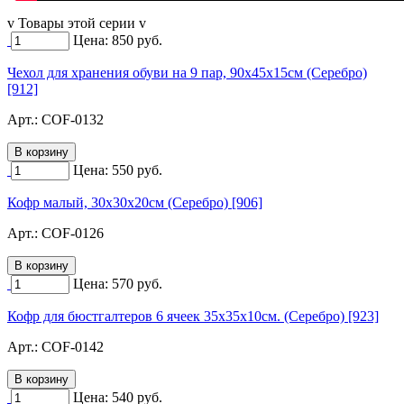
v Товары этой серии v
Цена:
850
руб.
Чехол для хранения обуви на 9 пар, 90х45х15см (Серебро)
[912]
Арт.:
COF-0132
Цена:
550
руб.
Кофр малый, 30х30х20см (Серебро) [906]
Арт.:
COF-0126
Цена:
570
руб.
Кофр для бюстгалтеров 6 ячеек 35х35х10см. (Серебро) [923]
Арт.:
COF-0142
Цена:
540
руб.