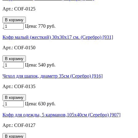
Арт.:
COF-0125
Цена:
770
руб.
Кофр малый (жесткий) 30х30х17 см. (Серебро) [931]
Арт.:
COF-0150
Цена:
540
руб.
Чехол для шапок, диаметр 35см (Серебро) [916]
Арт.:
COF-0135
Цена:
630
руб.
Кофр для одежды, 5 карманов,105х40см (Серебро) [907]
Арт.:
COF-0127