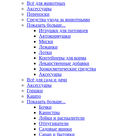
Всё для животных
Аксесcуары
Переноски
Средства ухода за животными
Показать больше...
Игрушки для питомцев
Автокормушки
Миски
Лежанки
Лотки
Контейнеры для корма
Лекарственные добавки
Зоокосметические средства
Аксесуары
Всё для сада и дачи
Аксессуары
Горшки
Кашпо
Показать больше...
Бочки
Канистры
Лейки и распылители
Отпугиватели
Садовые ящики
Сараи и бытовки