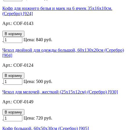
Кофр для нижнего белья и маек на 6 ячеек 35х16х10см.
(Серебро) [924]
Арт.:
COF-0143
Цена:
840
руб.
Чехол двойной для одежды большой, 60х130х20см (Серебро)
[904]
Арт.:
COF-0124
Цена:
500
руб.
Чехол для мелочей, жесткий (25х15х12см) (Серебро) [930]
Арт.:
COF-0149
Цена:
720
руб.
Кофр большой, 60х50х30см (Серебро) [905]