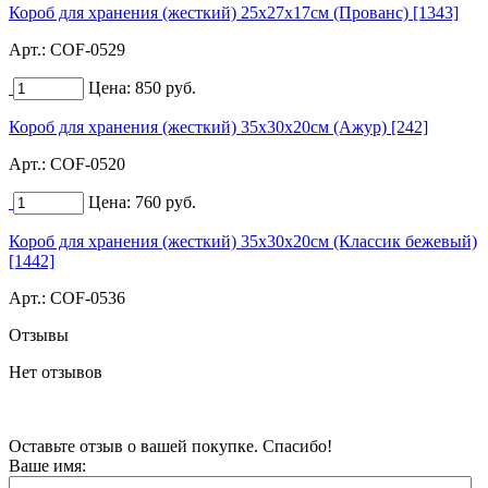
Короб для хранения (жесткий) 25х27х17см (Прованс) [1343]
Арт.:
COF-0529
Цена:
850
руб.
Короб для хранения (жесткий) 35х30х20см (Ажур) [242]
Арт.:
COF-0520
Цена:
760
руб.
Короб для хранения (жесткий) 35х30х20см (Классик бежевый)
[1442]
Арт.:
COF-0536
Отзывы
Нет отзывов
Оставьте отзыв о вашей покупке. Спасибо!
Ваше имя: