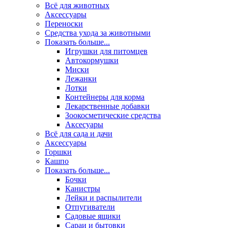
Всё для животных
Аксесcуары
Переноски
Средства ухода за животными
Показать больше...
Игрушки для питомцев
Автокормушки
Миски
Лежанки
Лотки
Контейнеры для корма
Лекарственные добавки
Зоокосметические средства
Аксесуары
Всё для сада и дачи
Аксессуары
Горшки
Кашпо
Показать больше...
Бочки
Канистры
Лейки и распылители
Отпугиватели
Садовые ящики
Сараи и бытовки