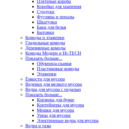
Плетеные короба
Коробки для хранения
Сундуки
Футляры и пеналы
Шкатулки
Баки для белья
Бытовки
Комоды и этажерки
Гладильные комоды
Деревянные комоды
Комоды Модерн и Hi-TECH
Показать больше...
Обувница-скамья
Пластиковые комоды
Этажерки
Ёмкости для мусора
Ведерки для мелкого мусора
Ведра для мусора с педалью
Показать больше...
Корзины для бумаг
Контейнеры для мусора
Мешки для мусора
Урны для мусора
Электронные ведра для мусора
Ведра и тазы