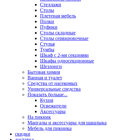
Стеллажи
Столы
Плетеная мебель
Полки
Пуфики
Столы складные
Столы сервировочные
Стулья
Тумбы
Шкаф с 2-мя секциями
Шкафы односекционные
Шезлонги
Бытовая химия
Ванная и туалет
Средства от насекомых
Универсальные средства
Показать больше...
Кухня
Освежители
Аксессуары
На пикник
Мангалы и аксессуары для шашлыка
Мебель для пикника
скидки
доставка