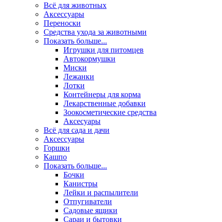
Всё для животных
Аксесcуары
Переноски
Средства ухода за животными
Показать больше...
Игрушки для питомцев
Автокормушки
Миски
Лежанки
Лотки
Контейнеры для корма
Лекарственные добавки
Зоокосметические средства
Аксесуары
Всё для сада и дачи
Аксессуары
Горшки
Кашпо
Показать больше...
Бочки
Канистры
Лейки и распылители
Отпугиватели
Садовые ящики
Сараи и бытовки