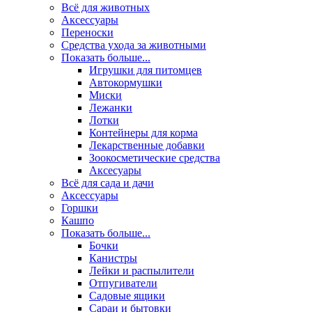
Всё для животных
Аксесcуары
Переноски
Средства ухода за животными
Показать больше...
Игрушки для питомцев
Автокормушки
Миски
Лежанки
Лотки
Контейнеры для корма
Лекарственные добавки
Зоокосметические средства
Аксесуары
Всё для сада и дачи
Аксессуары
Горшки
Кашпо
Показать больше...
Бочки
Канистры
Лейки и распылители
Отпугиватели
Садовые ящики
Сараи и бытовки