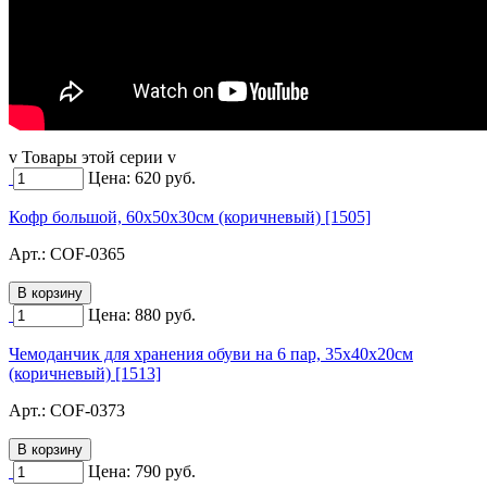
v Товары этой серии v
Цена:
620
руб.
Кофр большой, 60х50х30см (коричневый) [1505]
Арт.:
COF-0365
Цена:
880
руб.
Чемоданчик для хранения обуви на 6 пар, 35х40х20см
(коричневый) [1513]
Арт.:
COF-0373
Цена:
790
руб.