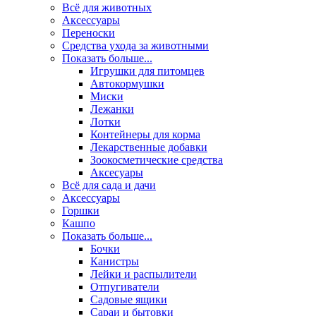
Всё для животных
Аксесcуары
Переноски
Средства ухода за животными
Показать больше...
Игрушки для питомцев
Автокормушки
Миски
Лежанки
Лотки
Контейнеры для корма
Лекарственные добавки
Зоокосметические средства
Аксесуары
Всё для сада и дачи
Аксессуары
Горшки
Кашпо
Показать больше...
Бочки
Канистры
Лейки и распылители
Отпугиватели
Садовые ящики
Сараи и бытовки