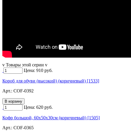
v Товары этой серии v
Цена:
910
руб.
Короб для обуви (высокий) (коричневый) [1533]
Арт.:
COF-0392
Цена:
620
руб.
Кофр большой, 60х50х30см (коричневый) [1505]
Арт.:
COF-0365