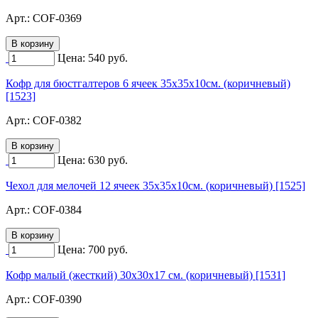
Арт.:
COF-0369
Цена:
540
руб.
Кофр для бюстгалтеров 6 ячеек 35х35х10см. (коричневый)
[1523]
Арт.:
COF-0382
Цена:
630
руб.
Чехол для мелочей 12 ячеек 35х35х10см. (коричневый) [1525]
Арт.:
COF-0384
Цена:
700
руб.
Кофр малый (жесткий) 30х30х17 см. (коричневый) [1531]
Арт.:
COF-0390