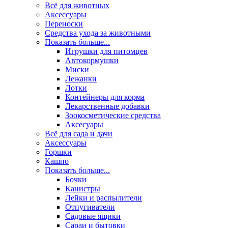
Всё для животных
Аксесcуары
Переноски
Средства ухода за животными
Показать больше...
Игрушки для питомцев
Автокормушки
Миски
Лежанки
Лотки
Контейнеры для корма
Лекарственные добавки
Зоокосметические средства
Аксесуары
Всё для сада и дачи
Аксессуары
Горшки
Кашпо
Показать больше...
Бочки
Канистры
Лейки и распылители
Отпугиватели
Садовые ящики
Сараи и бытовки